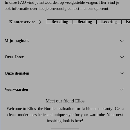
In onze FAQ vind je antwoorden op veelgestelde vragen. Hier vind je
ook informatie over hoe je eenvoudig contact met ons opneemt.
Bestelling
Betaling
Levering
Ko
Klantenservice
Mijn pagina's
Over Jotex
Onze diensten
Voorwaarden
Meet our friend Ellos
Welcome to Ellos, the Nordic destination for fashion and beauty! Get a
clean, modern aesthetic and unique style for your wardrobe. Your next
inspiring look is here!