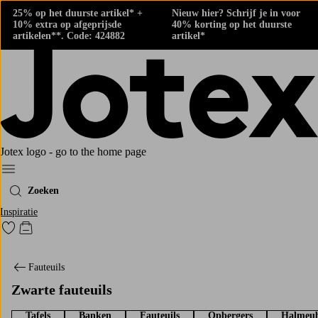
25% op het duurste artikel* +
Nieuw hier? Schrijf je in voor
10% extra op afgeprijsde
40% korting op het duurste
artikelen**. Code: 424882
artikel*
Jotex logo - go to the home page
Menu
Zoeken
Inspiratie
Ga naar favoriet gemarkeerde producten
Go to checkout
Fauteuils
Zwarte fauteuils
Tafels
Banken
Fauteuils
Opbergers
Halmeub