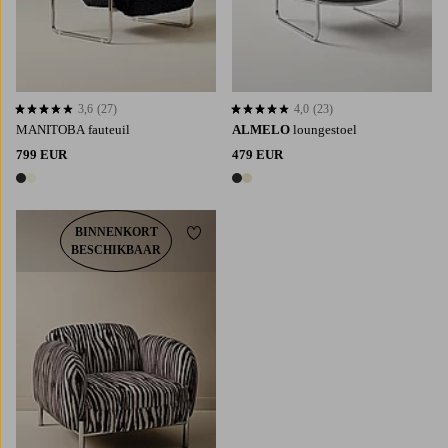
3,6
(27)
4,0
(23)
3,6 op basis van 27 beoordelingen
4,0 op basis van 23 beoordelingen
MANITOBA fauteuil
ALMELO
loungestoel
799 EUR
479 EUR
2 kleuren
2 kleuren
BINNENKORT
Toevoegen aan favorieten
BESCHIKBAAR