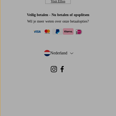
Visit Ellos
Veilig betalen - Nu betalen of opsplitsen
Wil je meer weten over
onze betaalopties
?
visa
mastercard
paypal
ideal
klarna
Nederland
- Selecteer land
Instagram
Facebook