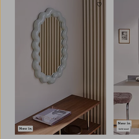
Toevoegen aan favori
New in
New in