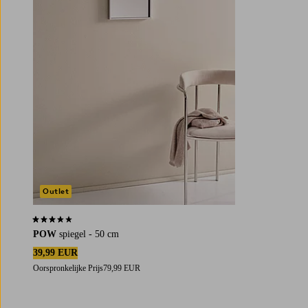
Outlet
3,3 op basis van 3 beoordelingen
POW
spiegel - 50 cm
39,99 EUR
Oorspronkelijke Prijs
79,99 EUR