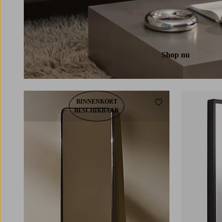
Shop nu
BINNENKORT
Toevoegen aan favori
BESCHIKBAAR