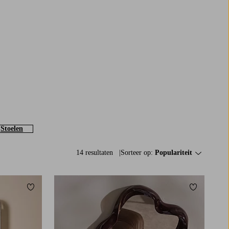
Stoelen
14 resultaten
Sorteer op:
Populariteit
Toevoegen aan favorieten
Toevoegen a