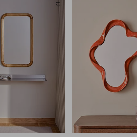
eten
Toevoegen aan favorieten