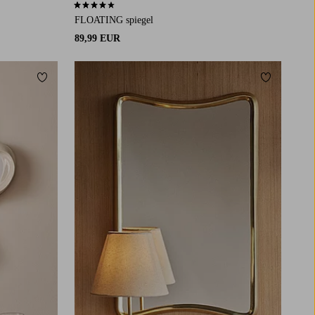
3,8 op basis van 23 beoordelingen
FLOATING spiegel
89,99 EUR
Toevoegen aan favorieten
Toevoegen a