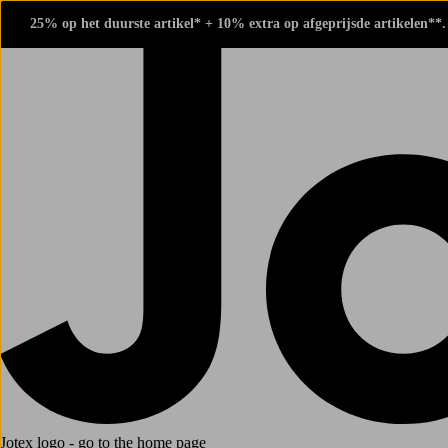
25% op het duurste artikel* + 10% extra op afgeprijsde artikelen**
Jotex logo - go to the home page