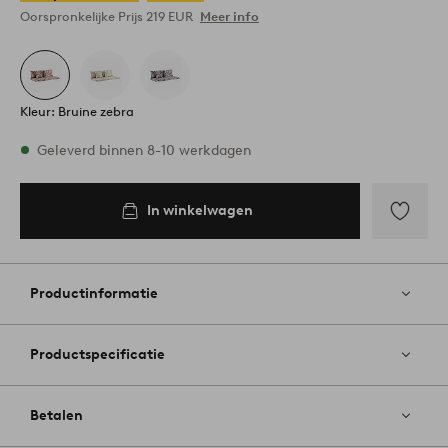
Oorspronkelijke Prijs
219 EUR
Meer info
Kleur: Bruine zebra
Op voorraad
Geleverd binnen 8-10 werkdagen
In winkelwagen
In
inkelwagen
Toevoege
aan
favoriete
Productinformatie
Productspecificatie
Betalen