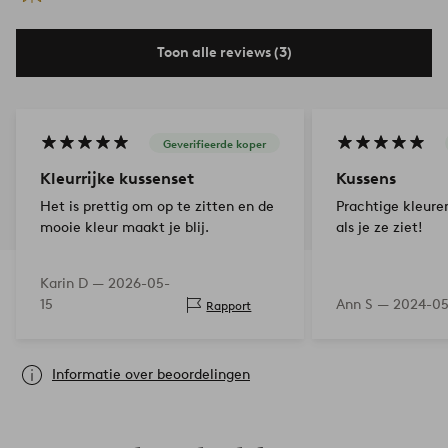
Toon alle reviews (3)
Geverifieerde koper
Kleurrijke kussenset
Kussens
Het is prettig om op te zitten en de
Prachtige kleuren
mooie kleur maakt je blij.
als je ze ziet!
Karin D —
2026-05-
15
Ann S —
2024-05
Rapport
Informatie over beoordelingen