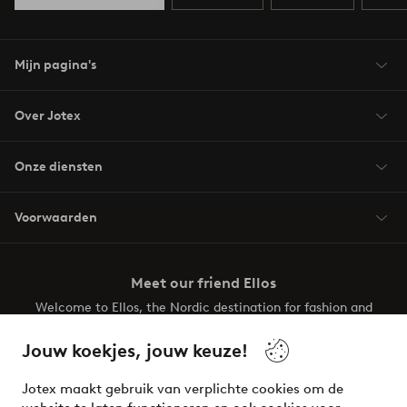
Mijn pagina's
Over Jotex
Onze diensten
Voorwaarden
Meet our friend Ellos
Welcome to Ellos, the Nordic destination for fashion and
beauty! Get a clean, modern aesthetic and unique style for
your wardrobe. Your next inspiring look is here!
Jouw koekjes, jouw keuze!
Visit Ellos
Jotex maakt gebruik van verplichte cookies om de