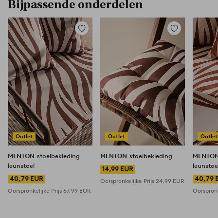
Bijpassende onderdelen
Toevoegen
Toevoegen
aan
aan
favorieten
favorieten
Outlet
Outlet
Outlet
MENTON
stoelbekleding
MENTON
stoelbekleding
MENTO
leunstoel
leunstoe
14,99 EUR
40,79 EUR
40,79 
Oorspronkelijke Prijs
24,99 EUR
Oorspronkelijke Prijs
67,99 EUR
Oorspronk