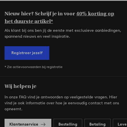
Nieuw hier? Schrijf je in voor
40% korting op
het duurste artikel*
Als klant bij ons ben jij de eerste met exclusieve aanbiedingen,
spannend nieuws en veel inspiratie.
Registreer jezelf
* Zie actievoorwaarden bij registratie
Wij helpen je
In onze FAQ vind je antwoorden op veelgestelde vragen. Hier
vind je ook informatie over hoe je eenvoudig contact met ons
opneemt.
Klantenservice
Bestelling
Betaling
Leve