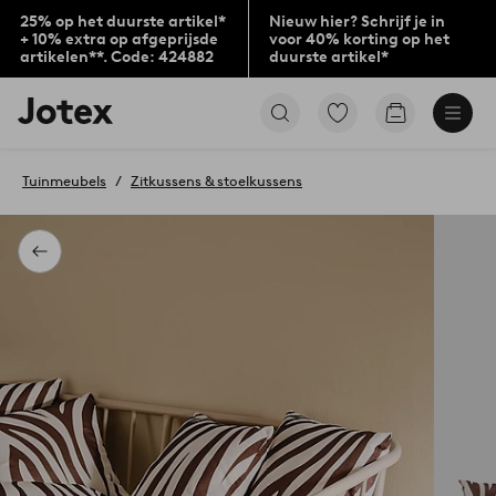
25% op het duurste artikel*
Nieuw hier? Schrijf je in
+ 10% extra op afgeprijsde
voor 40% korting op het
artikelen**. Code: 424882
duurste artikel*
Jotex
Ga
Go
logo
naar
to
-
favoriet
checkout
go
gemarkeerde
Tuinmeubels
Zitkussens & stoelkussens
to
producten
the
home
page
Terug