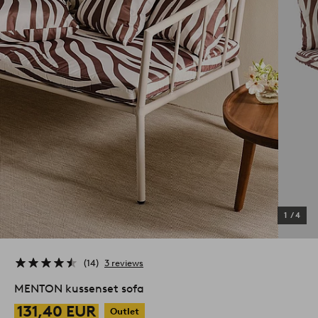
1
/
4
14
3 reviews
MENTON kussenset sofa
131,40 EUR
Outlet