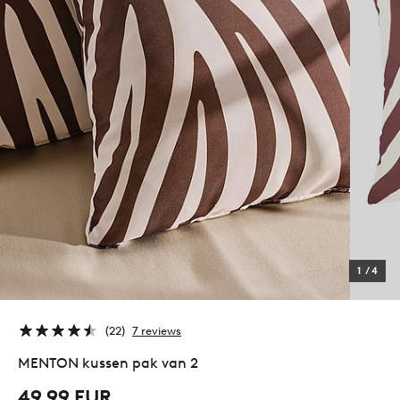
1
/
4
22
7 reviews
MENTON kussen pak van 2
49,99 EUR