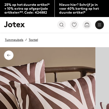
25% op het duurste artikel*
Nieuw hier? Schrijf je in
+ 10% extra op afgeprijsde
voor 40% korting op het
artikelen**. Code: 424882
duurste artikel*
Jotex
Ga
Go
logo
naar
to
-
favoriet
checkout
go
gemarkeerde
Tuinmeubels
Textiel
to
producten
the
home
page
Terug