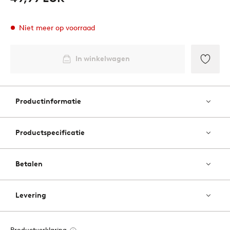
Niet meer op voorraad
In winkelwagen
Toevo
aan
favori
Productinformatie
Productspecificatie
Betalen
Levering
Productverklaring