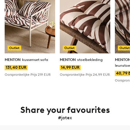
Outlet
Outlet
Outlet
MENTON
kussenset sofa
MENTON
stoelbekleding
MENTO
leunstoe
131,40 EUR
14,99 EUR
40,79 
Oorspronkelijke Prijs
219 EUR
Oorspronkelijke Prijs
24,99 EUR
Oorspronk
Share your favourites
#jotex