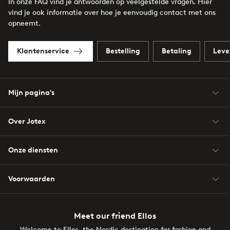
In onze FAQ vind je antwoorden op veelgestelde vragen. Hier
vind je ook informatie over hoe je eenvoudig contact met ons
opneemt.
Klantenservice
Bestelling
Betaling
Leve
Mijn pagina's
Over Jotex
Onze diensten
Voorwaarden
Meet our friend Ellos
Welcome to Ellos, the Nordic destination for fashion and