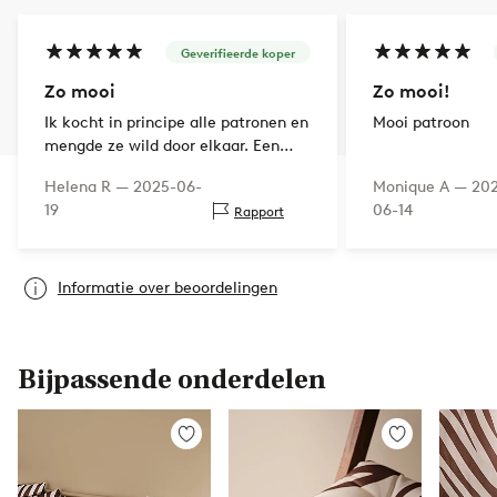
Geverifieerde koper
Zo mooi
Zo mooi!
Ik kocht in principe alle patronen en
Mooi patroon
mengde ze wild door elkaar. Een
echt mooie kleuraccent op het
Helena R —
2025-06-
Monique A —
20
terras
19
06-14
Rapport
Informatie over beoordelingen
Bijpassende onderdelen
Toevoegen
Toevoegen
aan
aan
favorieten
favorieten