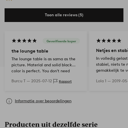
Toon alle reviews (5)
Geverifieerde koper
Netjes en stabi
the lounge table
In volledig gela
The lounge table is as sama as the
stabiel, niets te
picture. Material and solid black
gemakkelijk te v
color is perfect. You don't need
assembly. It was ready to use.
Burcu T —
2025-07-12
Lola 1 —
2019-05
Rapport
Informatie over beoordelingen
Producten uit dezelfde serie