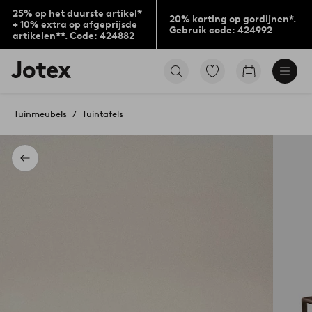
25% op het duurste artikel*
20% korting op gordijnen*.
+ 10% extra op afgeprijsde
Gebruik code: 424992
artikelen**. Code: 424882
Jotex
Ga
Go
logo
naar
to
-
favoriet
checkout
go
gemarkeerde
Tuinmeubels
Tuintafels
to
producten
the
home
page
Terug