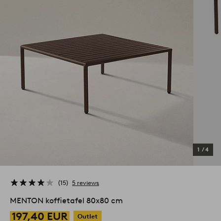
1
/
4
15
5 reviews
MENTON koffietafel 80x80 cm
197,40 EUR
Outlet