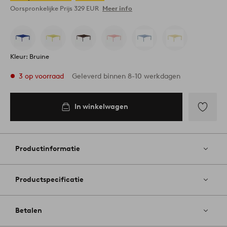
Oorspronkelijke Prijs
329 EUR
Meer info
Kleur: Bruine
3 op voorraad
Geleverd binnen 8-10 werkdagen
In winkelwagen
In
inkelwagen
Toevoege
aan
favoriete
Productinformatie
Productspecificatie
Betalen