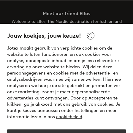
Meet our friend Ellos
Welcome to Ellos, the Nordic destination for fashion and
beauty! Get a clean, modern aesthetic and unique style for
your wardrobe. Your next inspiring look is here!
Jouw koekjes, jouw keuze!
Visit Ellos
Jotex maakt gebruik van verplichte cookies om de
website te laten functioneren en ook cookies voor
analyse, aangepaste inhoud en om je een relevantere
ervaring op onze website te bieden. Wij delen deze
persoonsgegevens en cookies met de advertentie- en
Veilig betalen - Nu betalen of opsplitsen
analysebedrijven waarmee wij samenwerken. Hiermee
analyseren we hoe je de site gebruikt en promoten we
Wil je meer weten over
onze betaalopties
?
onze marketing, zodat je meer gepersonaliseerde
advertenties kunt ontvangen. Door op Accepteren te
klikken, ga je akkoord met ons gebruik van cookies. Je
kunt je keuzes aanpassen onder Instellingen en meer
informatie lezen in ons
cookiebeleid
.
Nederland - Selecteer land