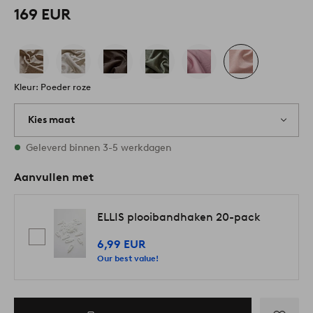
169 EUR
Kleur: Poeder roze
Kies maat
Alle maten zijn op voorraad
Geleverd binnen 3-5 werkdagen
Aanvullen met
ELLIS plooibandhaken 20-pack
6,99 EUR
Our best value!