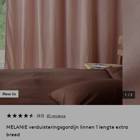
New in
1
/
2
83
41 reviews
MELANIE verduisteringsgordijn linnen 1 lengte extra
breed