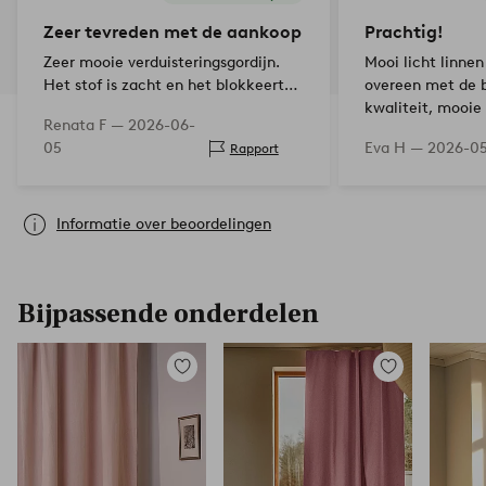
Zeer tevreden met de aankoop
Prachtig!
Zeer mooie verduisteringsgordijn.
Mooi licht linnen
Het stof is zacht en het blokkeert
overeen met de b
100% het licht.
kwaliteit, mooie 
Renata F —
2026-06-
prijswaardig!
05
Eva H —
2026-0
Rapport
Informatie over beoordelingen
Bijpassende onderdelen
Toevoegen
Toevoegen
aan
aan
favorieten
favorieten