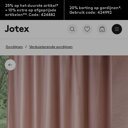
25% op het duurste artikel*
20% korting op gordijnen*.
+ 10% extra op afgeprijsde
Gebruik code: 424992
artikelen**. Code: 424882
Jotex
Ga
Go
logo
naar
to
-
favoriet
checkout
go
gemarkeerde
Gordijnen
Verduisterende gordijnen
to
producten
the
home
page
Terug