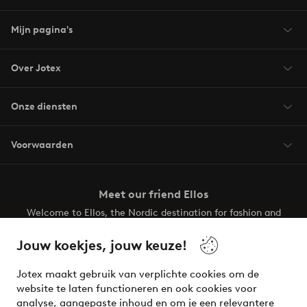
Mijn pagina's
Over Jotex
Onze diensten
Voorwaarden
Meet our friend Ellos
Welcome to Ellos, the Nordic destination for fashion and
beauty! Get a clean, modern aesthetic and unique style for
your wardrobe. Your next inspiring look is here!
Jouw koekjes, jouw keuze!
Visit Ellos
Jotex maakt gebruik van verplichte cookies om de
website te laten functioneren en ook cookies voor
analyse, aangepaste inhoud en om je een relevantere