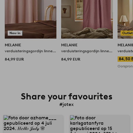
New in
Outlet
MELANIE
MELANIE
MELANI
verduisteringsgordijn linnen
verduisteringsgordijn linnen
verduist
1 lengte
1 lengte
1 lengte
84,50 
84,99 EUR
84,99 EUR
Oorspronk
Share your favourites
#jotex