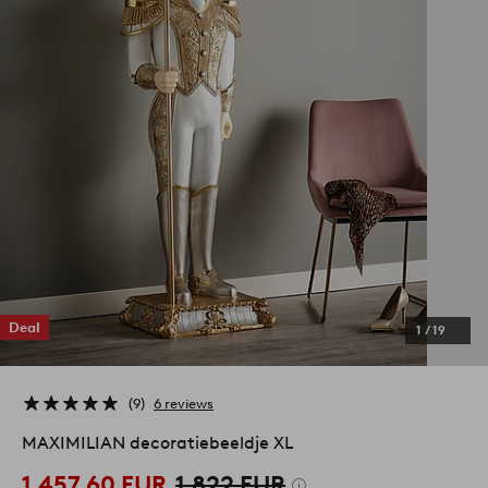
Deal
1
/
19
9
6 reviews
MAXIMILIAN decoratiebeeldje XL
1.457,60 EUR
1.822 EUR