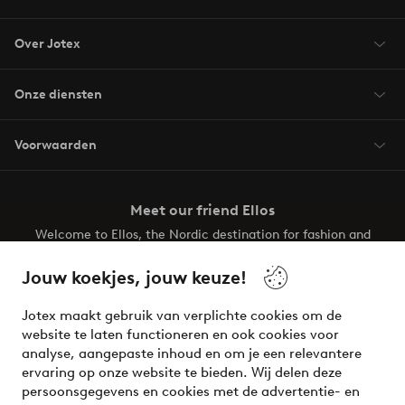
Over Jotex
Onze diensten
Voorwaarden
Meet our friend Ellos
Welcome to Ellos, the Nordic destination for fashion and
beauty! Get a clean, modern aesthetic and unique style for
your wardrobe. Your next inspiring look is here!
Jouw koekjes, jouw keuze!
Visit Ellos
Jotex maakt gebruik van verplichte cookies om de
website te laten functioneren en ook cookies voor
analyse, aangepaste inhoud en om je een relevantere
ervaring op onze website te bieden. Wij delen deze
persoonsgegevens en cookies met de advertentie- en