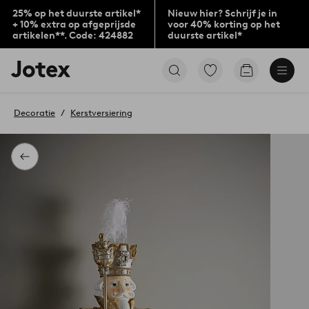
25% op het duurste artikel*
Nieuw hier? Schrijf je in
+ 10% extra op afgeprijsde
voor 40% korting op het
artikelen**. Code: 424882
duurste artikel*
Jotex
Ga
Go
logo
naar
to
-
favoriet
checkout
go
gemarkeerde
Decoratie
Kerstversiering
to
producten
the
home
page
Terug