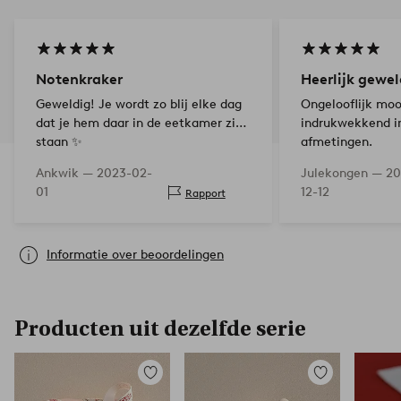
Notenkraker
Heerlijk gewel
Geweldig! Je wordt zo blij elke dag
Ongelooflijk moo
dat je hem daar in de eetkamer ziet
indrukwekkend in
staan ✨
afmetingen.
Ankwik —
2023-02-
Julekongen —
20
01
12-12
Rapport
Informatie over beoordelingen
Producten uit dezelfde serie
Toevoegen
Toevoegen
aan
aan