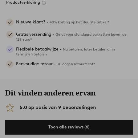
Productverklaring
Nieuwe klant? -
40% korting op het duurste artikel*
Gratis verzending -
Geldt voor standaard pakketten boven de
129 euro*
Flexibele betaalwijze -
Nu betalen, later betalen of in
termijnen betalen
Eenvoudige retour -
30 dagen retourrecht*
Dit vinden anderen ervan
5.0
op basis van
9
beoordelingen
Toon alle reviews (6)