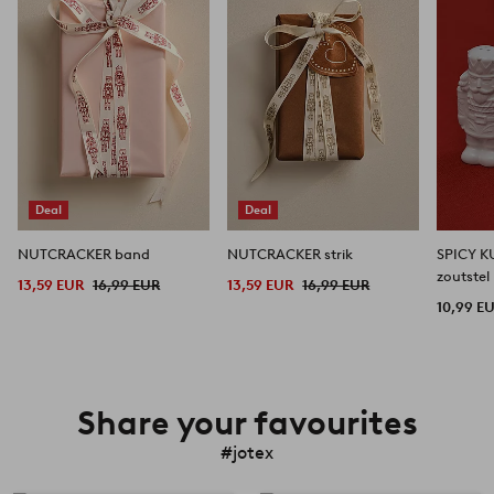
favorieten
favorieten
Deal
Deal
NUTCRACKER band
NUTCRACKER strik
SPICY K
zoutstel
13,59 EUR
16,99 EUR
13,59 EUR
16,99 EUR
10,99 E
Share your favourites
#jotex