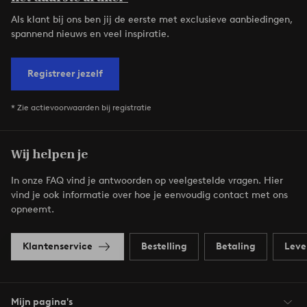
Als klant bij ons ben jij de eerste met exclusieve aanbiedingen,
spannend nieuws en veel inspiratie.
Registreer jezelf
* Zie actievoorwaarden bij registratie
Wij helpen je
In onze FAQ vind je antwoorden op veelgestelde vragen. Hier
vind je ook informatie over hoe je eenvoudig contact met ons
opneemt.
Klantenservice
Bestelling
Betaling
Leve
Mijn pagina's