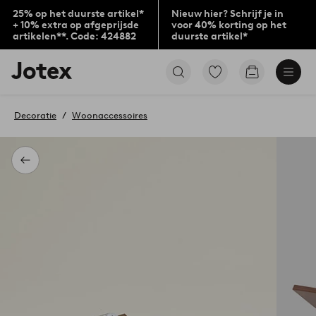
25% op het duurste artikel*
Nieuw hier? Schrijf je in
+ 10% extra op afgeprijsde
voor 40% korting op het
artikelen**. Code: 424882
duurste artikel*
Jotex
Ga
Go
logo
naar
to
-
favoriet
checkout
go
gemarkeerde
Decoratie
Woonaccessoires
to
producten
the
home
page
Terug