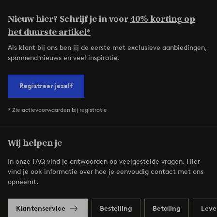
Nieuw hier? Schrijf je in voor
40% korting op
het duurste artikel*
Als klant bij ons ben jij de eerste met exclusieve aanbiedingen,
spannend nieuws en veel inspiratie.
Registreer jezelf
* Zie actievoorwaarden bij registratie
Wij helpen je
In onze FAQ vind je antwoorden op veelgestelde vragen. Hier
vind je ook informatie over hoe je eenvoudig contact met ons
opneemt.
Klantenservice
Bestelling
Betaling
Leve