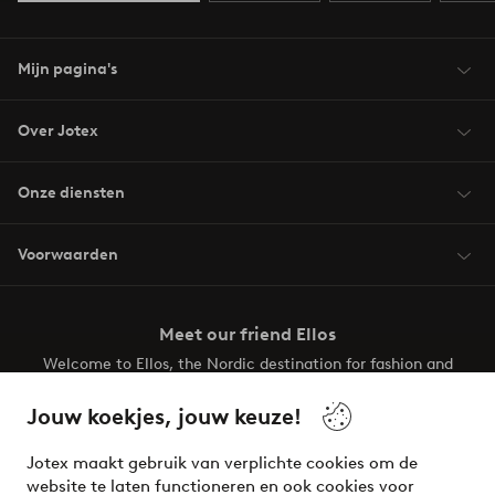
Mijn pagina's
Over Jotex
Onze diensten
Voorwaarden
Meet our friend Ellos
Welcome to Ellos, the Nordic destination for fashion and
beauty! Get a clean, modern aesthetic and unique style for
your wardrobe. Your next inspiring look is here!
Jouw koekjes, jouw keuze!
Visit Ellos
Jotex maakt gebruik van verplichte cookies om de
website te laten functioneren en ook cookies voor