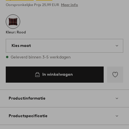
Oorspronkelijke Prijs
25,99 EUR
Meer info
Kleur: Rood
Kies maat
1 maten op voorraad
Geleverd binnen 3-5 werkdagen
80X80
In winkelwagen
In
winkelwagen
Toevoege
aan
favoriete
Productinformatie
Productspecificatie