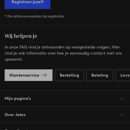
Registreer jezelf
* Zie actievoorwaarden bij registratie
Wij helpen je
In onze FAQ vind je antwoorden op veelgestelde vragen. Hier
vind je ook informatie over hoe je eenvoudig contact met ons
opneemt.
Klantenservice
Bestelling
Betaling
Leve
Mijn pagina's
Over Jotex