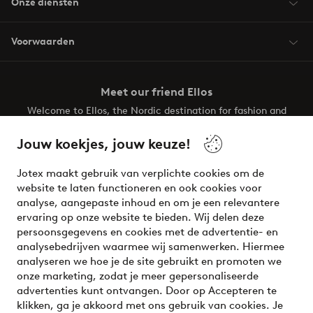
Onze diensten
Voorwaarden
Meet our friend Ellos
Welcome to Ellos, the Nordic destination for fashion and
beauty! Get a clean, modern aesthetic and unique style for
your wardrobe. Your next inspiring look is here!
Jouw koekjes, jouw keuze!
Visit Ellos
Jotex maakt gebruik van verplichte cookies om de
website te laten functioneren en ook cookies voor
analyse, aangepaste inhoud en om je een relevantere
ervaring op onze website te bieden. Wij delen deze
persoonsgegevens en cookies met de advertentie- en
Veilig betalen - Nu betalen of opsplitsen
analysebedrijven waarmee wij samenwerken. Hiermee
analyseren we hoe je de site gebruikt en promoten we
Wil je meer weten over
onze betaalopties
?
onze marketing, zodat je meer gepersonaliseerde
advertenties kunt ontvangen. Door op Accepteren te
klikken, ga je akkoord met ons gebruik van cookies. Je