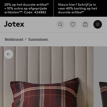
25% op het duurste artikel*
Nieuw hier? Schrijf je in
+ 10% extra op afgeprijsde
voor 40% korting op het
artikelen**. Code: 424882
duurste artikel*
Jotex
Ga
Go
logo
naar
to
-
favoriet
checkout
go
gemarkeerde
Beddengoed
Kussenslopen
to
producten
the
home
page
Terug