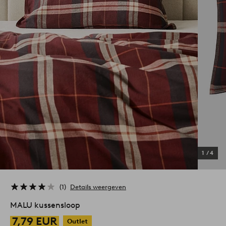
1
/
4
1
Details weergeven
MALU kussensloop
7,79 EUR
Outlet