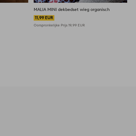
MALIA MINI dekbedset wieg organisch
M
11,99 EUR
Oorspronkelijke Prijs
19,99 EUR
O