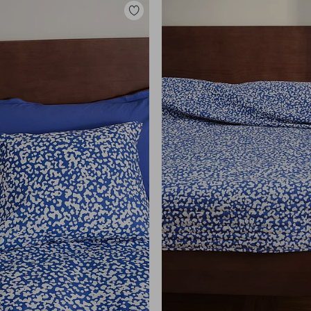
Toevoegen
aan
favorieten