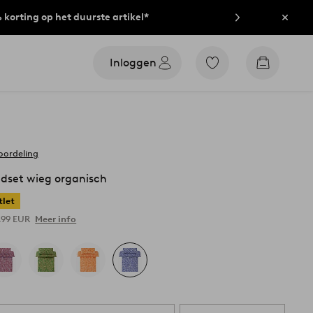
% korting op het duurste artikel*
Sluit
Inloggen
Ga
Go
naar
to
favoriet
checkout
gemarkeerde
producten
oordeling
dset wieg organisch
tlet
9,99 EUR
Meer info