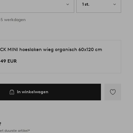
1 st.
3-5 werkdagen
CK MINI hoeslaken wieg organisch 60x120 cm
,49 EUR
In winkelwagen
Toevoegen
aan
favorieten
?
et duurste artikel*