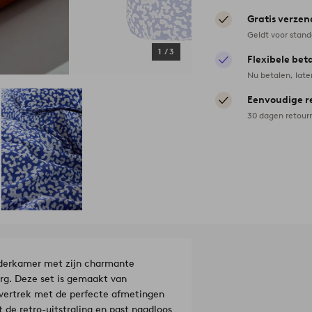
Gratis verzen
Geldt voor stan
1
/
3
Flexibele bet
Nu betalen, late
Eenvoudige r
30 dagen retour
nderkamer met zijn charmante
rg. Deze set is gemaakt van
overtrek met de perfecte afmetingen
 de retro-uitstraling en past naadloos