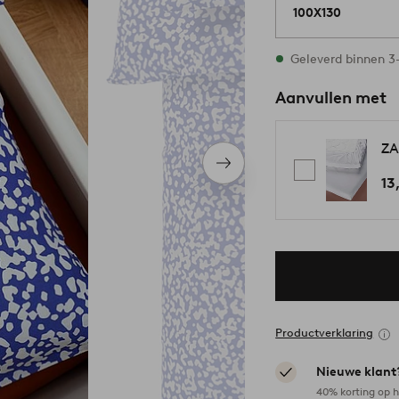
100X130
Op voorraad
Geleverd binnen 
Aanvullen met
ZA
Volgend
13
item
Productverklaring
Nieuwe klant
40% korting op h