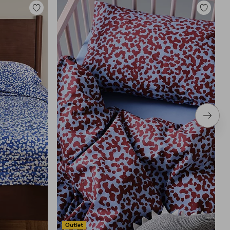
Toevoegen
Toevoege
aan
aan
favorieten
favoriete
Volge
item
Outlet