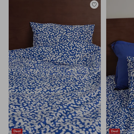
Toevoegen
aan
favorieten
Deal
Deal