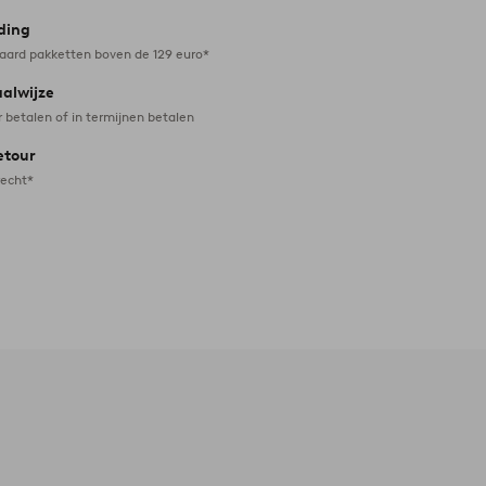
ding
daard pakketten boven de 129 euro*
aalwijze
r betalen of in termijnen betalen
etour
recht*