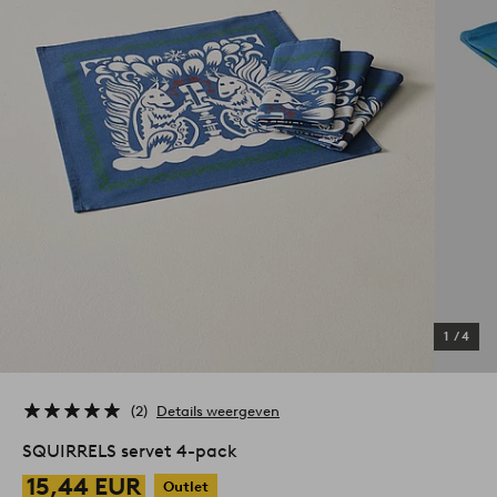
1
/
4
2
Details weergeven
SQUIRRELS servet 4-pack
15,44 EUR
Outlet