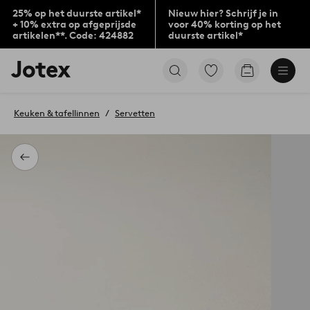
25% op het duurste artikel*
Nieuw hier? Schrijf je in
+ 10% extra op afgeprijsde
voor 40% korting op het
artikelen**. Code: 424882
duurste artikel*
Jotex
Ga
Go
logo
naar
to
-
favoriet
checkout
go
gemarkeerde
Keuken & tafellinnen
Servetten
to
producten
the
home
page
Terug