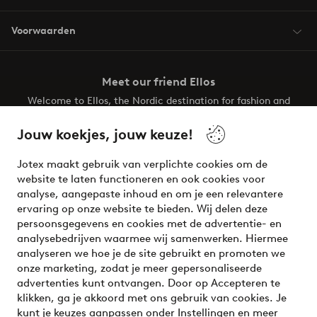
Voorwaarden
Meet our friend Ellos
Welcome to Ellos, the Nordic destination for fashion and
beauty! Get a clean, modern aesthetic and unique style for
your wardrobe. Your next inspiring look is here!
Jouw koekjes, jouw keuze!
Visit Ellos
Jotex maakt gebruik van verplichte cookies om de
website te laten functioneren en ook cookies voor
analyse, aangepaste inhoud en om je een relevantere
ervaring op onze website te bieden. Wij delen deze
persoonsgegevens en cookies met de advertentie- en
Veilig betalen - Nu betalen of opsplitsen
analysebedrijven waarmee wij samenwerken. Hiermee
analyseren we hoe je de site gebruikt en promoten we
Wil je meer weten over
onze betaalopties
?
onze marketing, zodat je meer gepersonaliseerde
advertenties kunt ontvangen. Door op Accepteren te
klikken, ga je akkoord met ons gebruik van cookies. Je
kunt je keuzes aanpassen onder Instellingen en meer