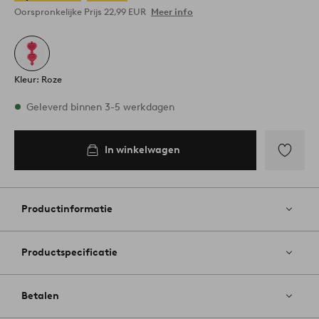
Oorspronkelijke Prijs
22,99 EUR
Meer info
Kleur: Roze
Op voorraad
Geleverd binnen 3-5 werkdagen
In winkelwagen
In
inkelwagen
Toevoege
aan
favoriete
Productinformatie
Productspecificatie
Betalen