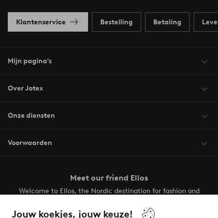
Klantenservice
Bestelling
Betaling
Leve
Mijn pagina's
Over Jotex
Onze diensten
Voorwaarden
Meet our friend Ellos
Welcome to Ellos, the Nordic destination for fashion and
beauty! Get a clean, modern aesthetic and unique style for
your wardrobe. Your next inspiring look is here!
Jouw koekjes, jouw keuze!