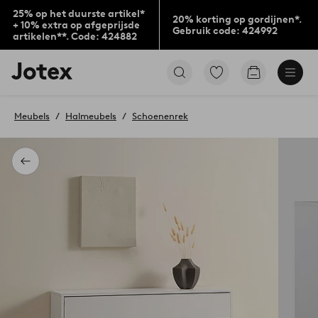
25% op het duurste artikel*
20% korting op gordijnen*.
+ 10% extra op afgeprijsde
Gebruik code: 424992
artikelen**. Code: 424882
Jotex
Ga
Go
logo
naar
to
-
favoriet
checkout
go
gemarkeerde
Meubels
Halmeubels
Schoenenrek
to
producten
the
home
page
Terug