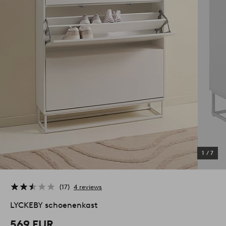
1
/
7
17
4 reviews
LYCKEBY schoenenkast
569 EUR