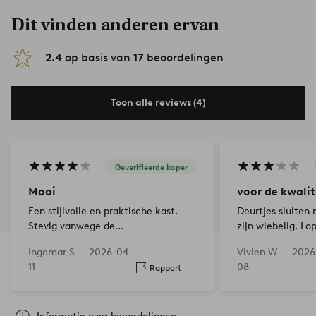
Dit vinden anderen ervan
2.4
op basis van
17
beoordelingen
Toon alle reviews (4)
Geverifieerde koper
Mooi
voor de kwalit
Een stijlvolle en praktische kast.
Deurtjes sluiten 
Stevig vanwege de
zijn wiebelig. Lo
wandbevestiging. Voelt echt solide
de binnenkant zi
Ingemar S —
2026-04-
Vivien W —
2026
aan. Zou vijf sterren hebben
zichtbaar gerepa
11
08
Rapport
gegeven als het iets gemakkelijker
in elkaar te schroeven was.