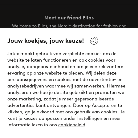
Meet our friend Ellos
Welcome to Ellos, the Nordic destination for fashion and
beauty! Get a clean, modern aesthetic and unique style for
your wardrobe. Your next inspiring look is here!
Jouw koekjes, jouw keuze!
Visit Ellos
Jotex maakt gebruik van verplichte cookies om de
website te laten functioneren en ook cookies voor
analyse, aangepaste inhoud en om je een relevantere
ervaring op onze website te bieden. Wij delen deze
persoonsgegevens en cookies met de advertentie- en
Veilig betalen - Nu betalen of opsplitsen
analysebedrijven waarmee wij samenwerken. Hiermee
analyseren we hoe je de site gebruikt en promoten we
Wil je meer weten over
onze betaalopties
?
onze marketing, zodat je meer gepersonaliseerde
advertenties kunt ontvangen. Door op Accepteren te
klikken, ga je akkoord met ons gebruik van cookies. Je
kunt je keuzes aanpassen onder Instellingen en meer
informatie lezen in ons
cookiebeleid
.
Nederland - Selecteer land