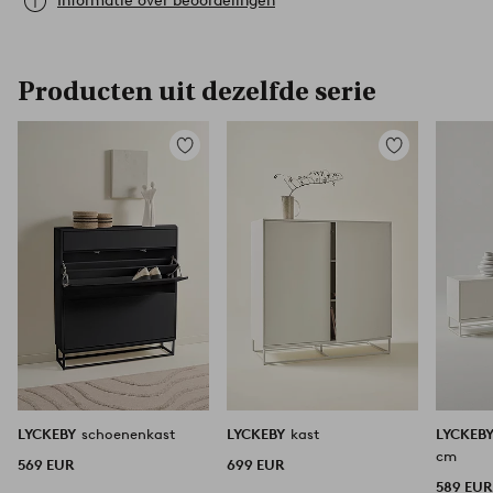
Informatie over beoordelingen
Producten uit dezelfde serie
Toevoegen
Toevoegen
aan
aan
favorieten
favorieten
LYCKEBY
schoenenkast
LYCKEBY
kast
LYCKEB
cm
569 EUR
699 EUR
589 EUR