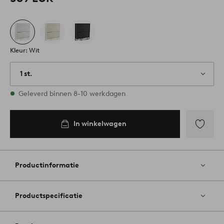
Kleur: Wit
1 st.
Op voorraad
Geleverd binnen 8-10 werkdagen
In winkelwagen
Toevoege
aan
favoriete
Productinformatie
Productspecificatie