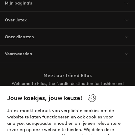
Mijn pagina's
Over Jotex
Onze diensten
Voorwaarden
Meet our friend Ellos
Welcome to Ellos, the Nordic destination for fashion and
beauty! Get a clean, modern aesthetic and unique style for
your wardrobe. Your next inspiring look is here!
Jouw koekjes, jouw keuze!
Visit Ellos
Jotex maakt gebruik van verplichte cookies om de
website te laten functioneren en ook cookies voor
analyse, aangepaste inhoud en om je een relevantere
ervaring op onze website te bieden. Wij delen deze