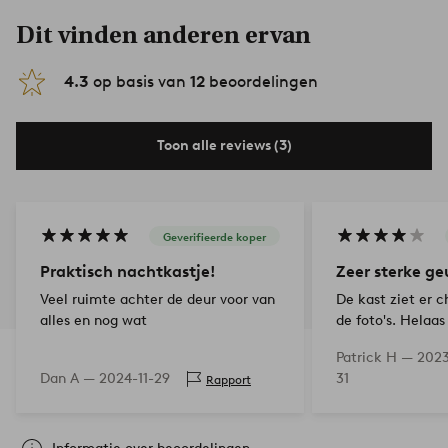
Dit vinden anderen ervan
4.3
op basis van
12
beoordelingen
Toon alle reviews (3)
Geverifieerde koper
Praktisch nachtkastje!
Zeer sterke ge
Veel ruimte achter de deur voor van
De kast ziet er c
alles en nog wat
de foto's. Helaas
naar verf (lak). 
Patrick H —
2023
nog steeds zo ste
Dan A —
2024-11-29
31
Rapport
gang lucht. Klan