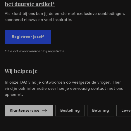
het duurste artikel*
Als klant bij ons ben jij de eerste met exclusieve aanbiedingen,
spannend nieuws en veel inspiratie.
Registreer jezelf
* Zie actievoorwaarden bij registratie
Wij helpen je
In onze FAQ vind je antwoorden op veelgestelde vragen. Hier
vind je ook informatie over hoe je eenvoudig contact met ons
opneemt.
Klantenservice
Bestelling
Betaling
Leve