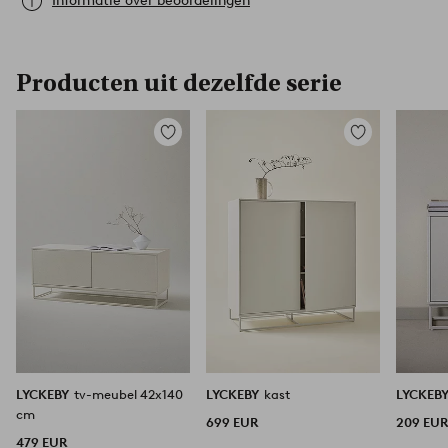
Informatie over beoordelingen
Producten uit dezelfde serie
Toevoegen
Toevoegen
aan
aan
favorieten
favorieten
LYCKEBY
tv-meubel 42x140
LYCKEBY
kast
LYCKEB
cm
699 EUR
209 EU
479 EUR