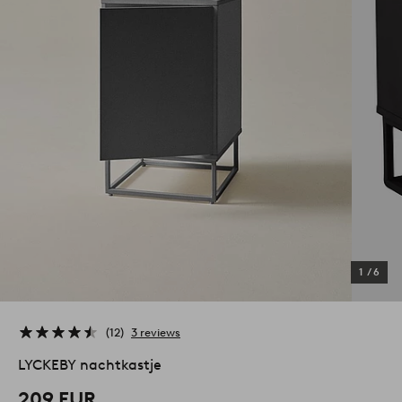
1
/
6
12
3 reviews
LYCKEBY nachtkastje
209 EUR