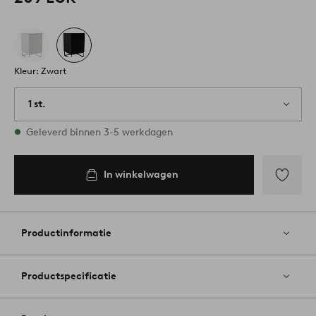
Kleur: Zwart
1 st.
Op voorraad
Geleverd binnen 3-5 werkdagen
In winkelwagen
Toevoege
aan
favoriete
Productinformatie
Productspecificatie