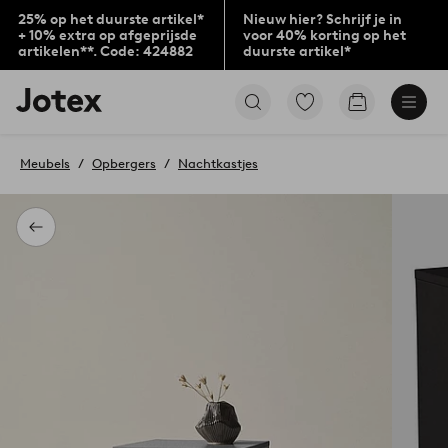
25% op het duurste artikel*
Nieuw hier? Schrijf je in
+ 10% extra op afgeprijsde
voor 40% korting op het
artikelen**. Code: 424882
duurste artikel*
Jotex
Ga
Go
logo
naar
to
-
favoriet
checkout
go
gemarkeerde
Meubels
Opbergers
Nachtkastjes
to
producten
the
home
page
Terug