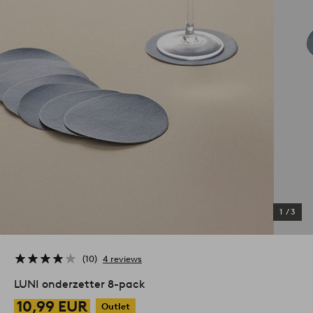
1
/
3
10
4 reviews
LUNI onderzetter 8-pack
10,99 EUR
Outlet