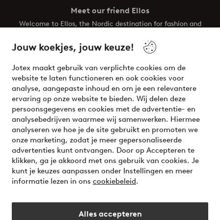
Meet our friend Ellos
Welcome to Ellos, the Nordic destination for fashion and
beauty! Get a clean, modern aesthetic and unique style for
your wardrobe. Your next inspiring look is here!
Jouw koekjes, jouw keuze!
Visit Ellos
Jotex maakt gebruik van verplichte cookies om de
website te laten functioneren en ook cookies voor
analyse, aangepaste inhoud en om je een relevantere
ervaring op onze website te bieden. Wij delen deze
persoonsgegevens en cookies met de advertentie- en
Veilig betalen - Nu betalen of opsplitsen
analysebedrijven waarmee wij samenwerken. Hiermee
analyseren we hoe je de site gebruikt en promoten we
Wil je meer weten over
onze betaalopties
?
onze marketing, zodat je meer gepersonaliseerde
advertenties kunt ontvangen. Door op Accepteren te
klikken, ga je akkoord met ons gebruik van cookies. Je
kunt je keuzes aanpassen onder Instellingen en meer
informatie lezen in ons
cookiebeleid
.
Nederland - Selecteer land
Alles accepteren