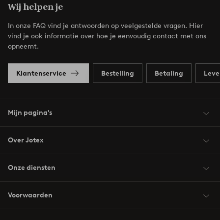
Wij helpen je
In onze FAQ vind je antwoorden op veelgestelde vragen. Hier
vind je ook informatie over hoe je eenvoudig contact met ons
opneemt.
Klantenservice
Bestelling
Betaling
Leve
Mijn pagina's
Over Jotex
Onze diensten
Voorwaarden