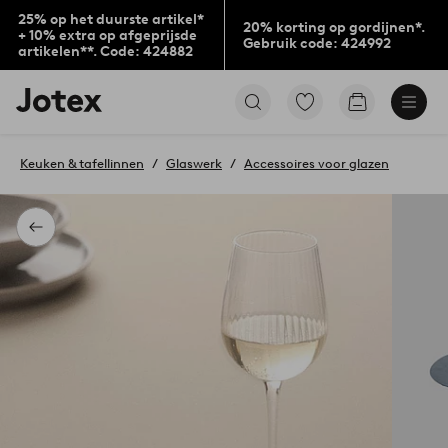
25% op het duurste artikel*
20% korting op gordijnen*.
+ 10% extra op afgeprijsde
Gebruik code: 424992
artikelen**. Code: 424882
Jotex
Ga
Go
logo
naar
to
-
favoriet
checkout
go
gemarkeerde
Keuken & tafellinnen
Glaswerk
Accessoires voor glazen
to
producten
the
home
page
Terug