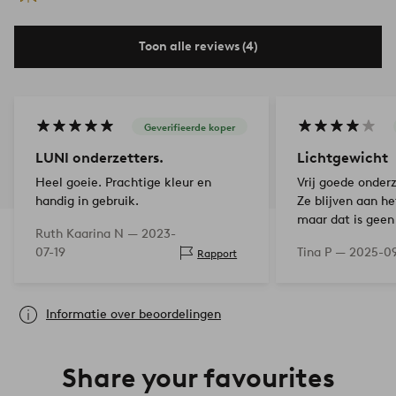
Toon alle reviews (4)
Geverifieerde koper
LUNI onderzetters.
Lichtgewicht
Heel goeie. Prachtige kleur en
Vrij goede onderz
handig in gebruik.
Ze blijven aan he
maar dat is geen
Ruth Kaarina N —
2023-
beschermen de ta
07-19
Tina P —
2025-0
Rapport
Informatie over beoordelingen
Share your favourites