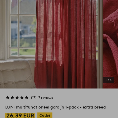
1
/
5
17
7 reviews
LUNI multifunctioneel gordijn 1-pack - extra breed
26,39 EUR
Outlet