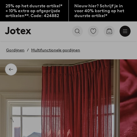
25% op het duurste artikel*
Nieuw hier? Schrijf je in
+ 10% extra op afgeprijsde
voor 40% korting op het
artikelen**. Code: 424882
duurste artikel*
Jotex
Ga
Go
logo
naar
to
-
favoriet
checkout
go
gemarkeerde
Gordijnen
Multifunctionele gordijnen
to
producten
the
home
page
Terug