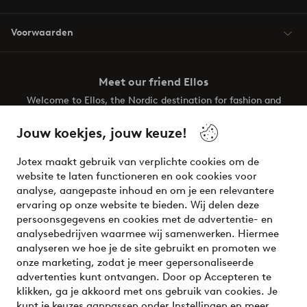
Voorwaarden
Meet our friend Ellos
Welcome to Ellos, the Nordic destination for fashion and
beauty! Get a clean, modern aesthetic and unique style for
your wardrobe. Your next inspiring look is here!
Jouw koekjes, jouw keuze!
Visit Ellos
Jotex maakt gebruik van verplichte cookies om de
website te laten functioneren en ook cookies voor
analyse, aangepaste inhoud en om je een relevantere
ervaring op onze website te bieden. Wij delen deze
persoonsgegevens en cookies met de advertentie- en
Veilig betalen - Nu betalen of opsplitsen
analysebedrijven waarmee wij samenwerken. Hiermee
analyseren we hoe je de site gebruikt en promoten we
Wil je meer weten over
onze betaalopties
?
onze marketing, zodat je meer gepersonaliseerde
advertenties kunt ontvangen. Door op Accepteren te
klikken, ga je akkoord met ons gebruik van cookies. Je
kunt je keuzes aanpassen onder Instellingen en meer