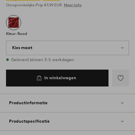
Oorspronkelijke Prijs
87,99 EUR
Meer info
Kleur: Rood
Kies maat
1 maten op voorraad
Geleverd binnen 3-5 werkdagen
In winkelwagen
Toevoege
aan
favoriete
Productinformatie
Productspecificatie