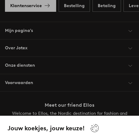
Klantenservice
Bestelling
Betaling
Leve
Mijn pagina's
Over Jotex
Onze diensten
Voorwaarden
Meet our friend Ellos
Welcome to Ellos, the Nordic destination for fashion and
beauty! Get a clean, modern aesthetic and unique style for
your wardrobe. Your next inspiring look is here!
Jouw koekjes, jouw keuze!
Visit Ellos