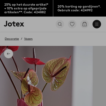
25% op het duurste artikel*
20% korting op gordijnen*.
+ 10% extra op afgeprijsde
Gebruik code: 424992
artikelen**. Code: 424882
Jotex
Ga
Go
logo
naar
to
-
favoriet
checkout
go
gemarkeerde
Decoratie
Vazen
to
producten
the
home
page
Terug