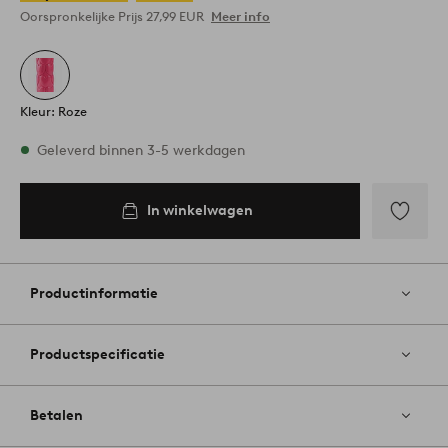
Oorspronkelijke Prijs
27,99 EUR
Meer info
Kleur: Roze
Op voorraad
Geleverd binnen 3-5 werkdagen
In winkelwagen
In
inkelwagen
Toevoege
aan
favoriete
Productinformatie
Productspecificatie
Betalen