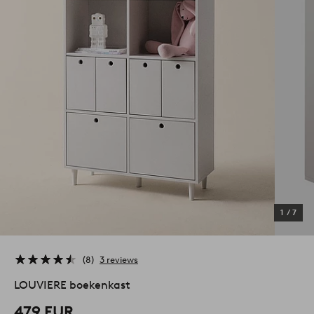
1
/
7
8
3 reviews
LOUVIERE boekenkast
479 EUR