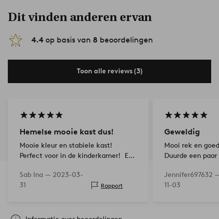
Dit vinden anderen ervan
4.4
op basis van
8
beoordelingen
Toon alle reviews (3)
Hemelse mooie kast dus!
Geweldig
Mooie kleur en stabiele kast!
Mooi rek en goed
Perfect voor in de kinderkamer! Erg
Duurde een paar
tevreden!
bouwen
Sab Ina —
2023-03-
Jennifer697632 
31
11-03
Rapport