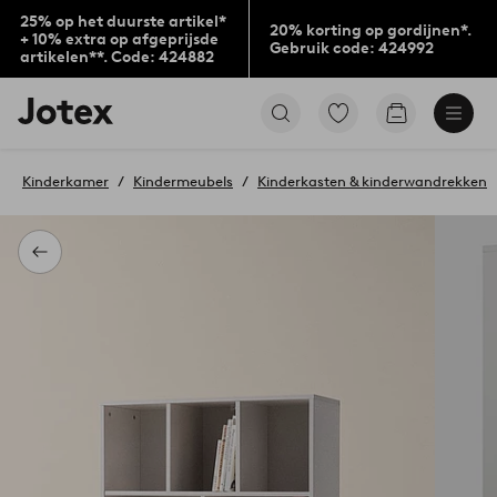
25% op het duurste artikel*
20% korting op gordijnen*.
+ 10% extra op afgeprijsde
Gebruik code: 424992
artikelen**. Code: 424882
Jotex
Ga
Go
logo
naar
to
-
favoriet
checkout
go
gemarkeerde
Kinderkamer
Kindermeubels
Kinderkasten & kinderwandrekken
to
producten
the
home
page
Terug