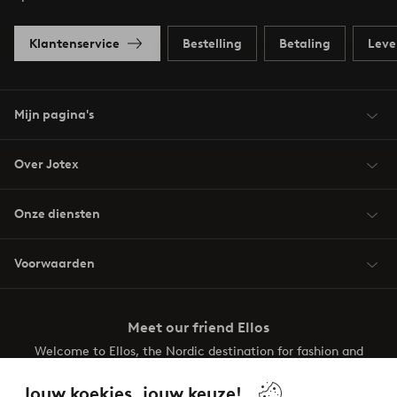
Klantenservice
Bestelling
Betaling
Leve
Mijn pagina's
Over Jotex
Onze diensten
Voorwaarden
Meet our friend Ellos
Welcome to Ellos, the Nordic destination for fashion and
beauty! Get a clean, modern aesthetic and unique style for
your wardrobe. Your next inspiring look is here!
Jouw koekjes, jouw keuze!