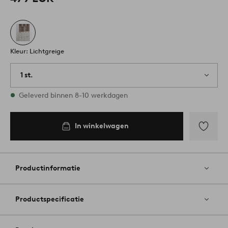
Kleur: Lichtgreige
1 st.
Op voorraad
Geleverd binnen 8-10 werkdagen
In winkelwagen
Toevoege
aan
favoriete
Productinformatie
Productspecificatie