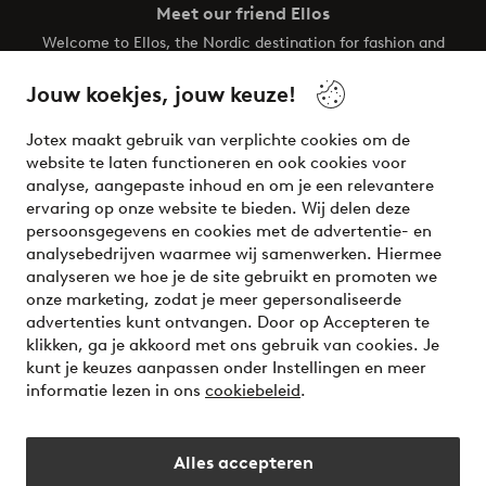
Meet our friend Ellos
Welcome to Ellos, the Nordic destination for fashion and
beauty! Get a clean, modern aesthetic and unique style for
your wardrobe. Your next inspiring look is here!
Jouw koekjes, jouw keuze!
Visit Ellos
Jotex maakt gebruik van verplichte cookies om de
website te laten functioneren en ook cookies voor
analyse, aangepaste inhoud en om je een relevantere
ervaring op onze website te bieden. Wij delen deze
persoonsgegevens en cookies met de advertentie- en
Veilig betalen - Nu betalen of opsplitsen
analysebedrijven waarmee wij samenwerken. Hiermee
analyseren we hoe je de site gebruikt en promoten we
Wil je meer weten over
onze betaalopties
?
onze marketing, zodat je meer gepersonaliseerde
advertenties kunt ontvangen. Door op Accepteren te
klikken, ga je akkoord met ons gebruik van cookies. Je
kunt je keuzes aanpassen onder Instellingen en meer
informatie lezen in ons
cookiebeleid
.
Nederland - Selecteer land
Alles accepteren
Instagram
Facebook