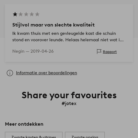
Stijlvol maar van slechte kwaliteit
Ik kwam thuis met een gevleugelde kast die schuin
stond en voorover leunde. Helaas helemaal niet wat ik
voor dat bedrag had verwacht. Het is leuk om naar te
Negin —
2019-04-26
Rapport
kijken,…
Informatie over beoordelingen
Share your favourites
#jotex
Meer ontdekken
Zwarte kasten & vitrines
Zwarte opslag