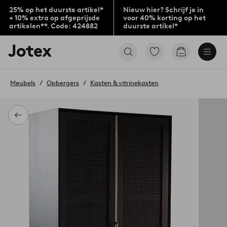
25% op het duurste artikel*
Nieuw hier? Schrijf je in
+ 10% extra op afgeprijsde
voor 40% korting op het
artikelen**. Code: 424882
duurste artikel*
Jotex
Ga
Go
logo
naar
to
-
favoriet
checkout
go
gemarkeerde
Meubels
Opbergers
Kasten & vitrinekasten
to
producten
the
home
page
Terug