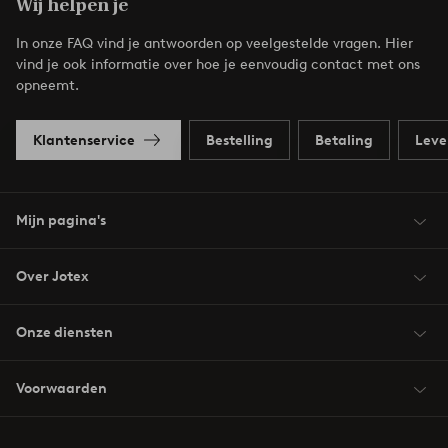
Wij helpen je
In onze FAQ vind je antwoorden op veelgestelde vragen. Hier
vind je ook informatie over hoe je eenvoudig contact met ons
opneemt.
Klantenservice
Bestelling
Betaling
Leve
Mijn pagina's
Over Jotex
Onze diensten
Voorwaarden