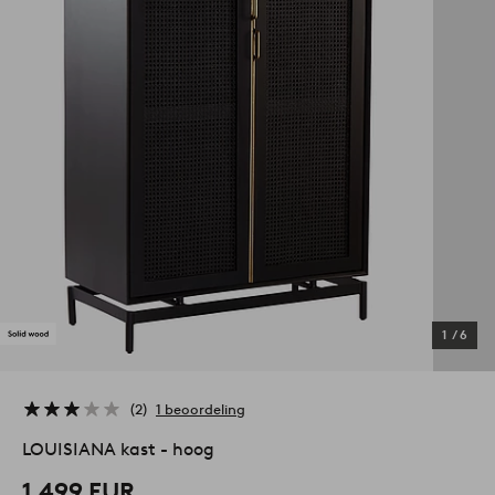
1
/
6
2
1 beoordeling
LOUISIANA kast - hoog
1.499 EUR