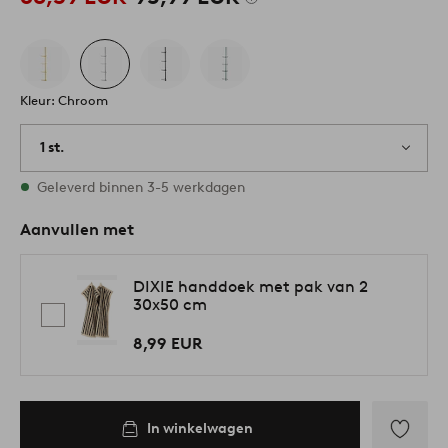
Kleur: Chroom
1 st.
Op voorraad
Geleverd binnen 3-5 werkdagen
Aanvullen met
DIXIE handdoek met pak van 2
30x50 cm
8,99 EUR
In winkelwagen