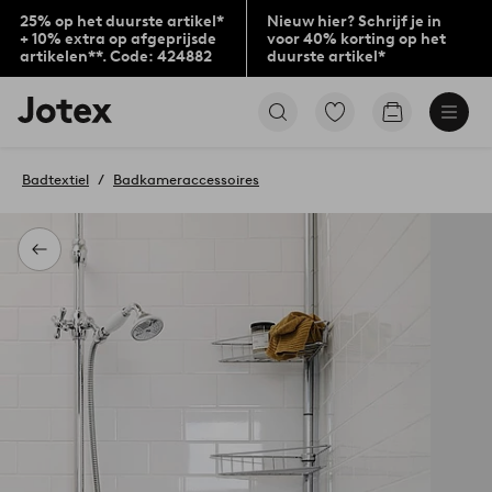
25% op het duurste artikel*
Nieuw hier? Schrijf je in
+ 10% extra op afgeprijsde
voor 40% korting op het
artikelen**. Code: 424882
duurste artikel*
Jotex
Ga
Go
logo
naar
to
-
favoriet
checkout
go
gemarkeerde
Badtextiel
Badkameraccessoires
to
producten
the
home
page
Terug