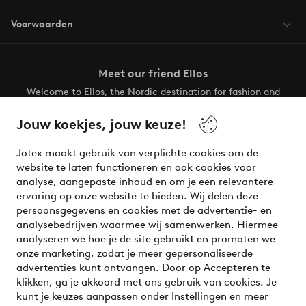
Voorwaarden
Meet our friend Ellos
Welcome to Ellos, the Nordic destination for fashion and
beauty! Get a clean, modern aesthetic and unique style for
your wardrobe. Your next inspiring look is here!
Jouw koekjes, jouw keuze!
Visit Ellos
Jotex maakt gebruik van verplichte cookies om de
website te laten functioneren en ook cookies voor
analyse, aangepaste inhoud en om je een relevantere
ervaring op onze website te bieden. Wij delen deze
persoonsgegevens en cookies met de advertentie- en
Veilig betalen - Nu betalen of opsplitsen
analysebedrijven waarmee wij samenwerken. Hiermee
analyseren we hoe je de site gebruikt en promoten we
Wil je meer weten over
onze betaalopties
?
onze marketing, zodat je meer gepersonaliseerde
advertenties kunt ontvangen. Door op Accepteren te
klikken, ga je akkoord met ons gebruik van cookies. Je
kunt je keuzes aanpassen onder Instellingen en meer