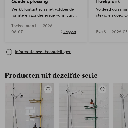
Goede oplossing
Hoekplank
Werkt fantastisch met voldoende
Voldeed aan mijn
ruimte en zonder enige vorm van
stevig en goed 
boorgaten!
Theiss Jøren L —
2026-
06-07
Eva S —
2026-05
Rapport
Informatie over beoordelingen
Producten uit dezelfde serie
Toevoegen
Toevoegen
aan
aan
favorieten
favorieten