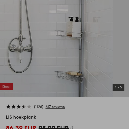
Deal
1
/
5
1126
617 reviews
LIS hoekplank
86,39 EUR
95,99 EUR