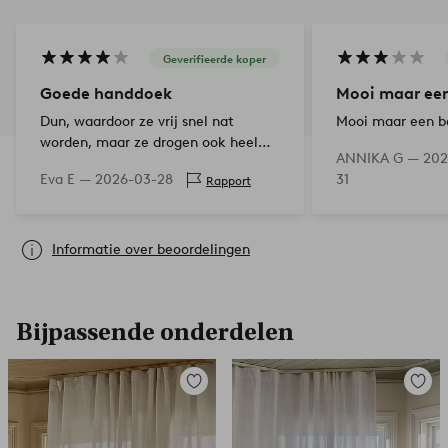
Geverifieerde koper
Goede handdoek
Mooi maar een
Dun, waardoor ze vrij snel nat
Mooi maar een b
worden, maar ze drogen ook heel
ANNIKA G —
202
snel. Mooie val wanneer ze daar aan
Eva E —
2026-03-28
31
Rapport
de haak hangen.
Informatie over beoordelingen
Bijpassende onderdelen
Toevoegen
Toevoe
aan
aan
favorieten
favori