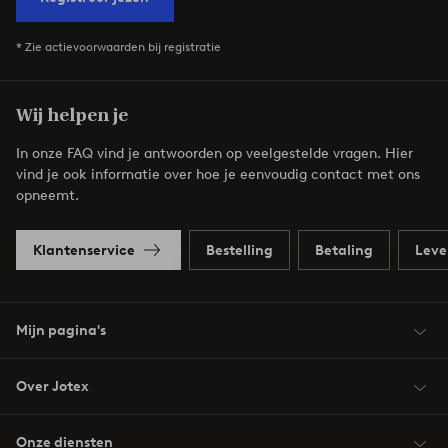
* Zie actievoorwaarden bij registratie
Wij helpen je
In onze FAQ vind je antwoorden op veelgestelde vragen. Hier
vind je ook informatie over hoe je eenvoudig contact met ons
opneemt.
Klantenservice
Bestelling
Betaling
Leve
Mijn pagina's
Over Jotex
Onze diensten