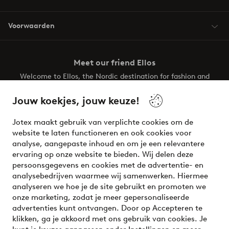
Voorwaarden
Meet our friend Ellos
Welcome to Ellos, the Nordic destination for fashion and
beauty! Get a clean, modern aesthetic and unique style for
your wardrobe. Your next inspiring look is here!
Jouw koekjes, jouw keuze!
Visit Ellos
Jotex maakt gebruik van verplichte cookies om de
website te laten functioneren en ook cookies voor
analyse, aangepaste inhoud en om je een relevantere
ervaring op onze website te bieden. Wij delen deze
persoonsgegevens en cookies met de advertentie- en
Veilig betalen - Nu betalen of opsplitsen
analysebedrijven waarmee wij samenwerken. Hiermee
analyseren we hoe je de site gebruikt en promoten we
Wil je meer weten over
onze betaalopties
?
onze marketing, zodat je meer gepersonaliseerde
advertenties kunt ontvangen. Door op Accepteren te
klikken, ga je akkoord met ons gebruik van cookies. Je