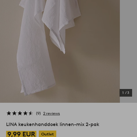
1
/
3
9
2 reviews
LINA keukenhanddoek linnen-mix 2-pak
9,99 EUR
Outlet