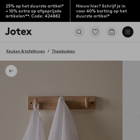
25% op het duurste artikel*
Nieuw hier? Schrijf je in
+ 10% extra op afgeprijsde
voor 40% korting op het
artikelen**. Code: 424882
duurste artikel*
Jotex
Ga
Go
logo
naar
to
-
favoriet
checkout
go
gemarkeerde
Keuken & tafellinnen
Theedoeken
to
producten
the
home
page
Terug