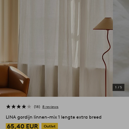
1
/
5
18
8 reviews
LINA gordijn linnen-mix 1 lengte extra breed
65,40 EUR
Outlet