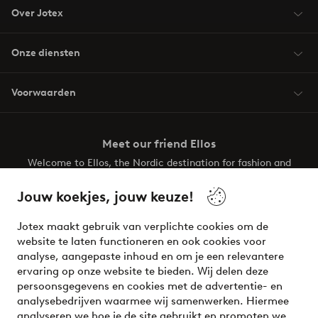
Over Jotex
Onze diensten
Voorwaarden
Meet our friend Ellos
Welcome to Ellos, the Nordic destination for fashion and
beauty! Get a clean, modern aesthetic and unique style for
your wardrobe. Your next inspiring look is here!
Jouw koekjes, jouw keuze!
Visit Ellos
Jotex maakt gebruik van verplichte cookies om de
website te laten functioneren en ook cookies voor
analyse, aangepaste inhoud en om je een relevantere
ervaring op onze website te bieden. Wij delen deze
persoonsgegevens en cookies met de advertentie- en
Veilig betalen - Nu betalen of opsplitsen
analysebedrijven waarmee wij samenwerken. Hiermee
analyseren we hoe je de site gebruikt en promoten we
Wil je meer weten over
onze betaalopties
?