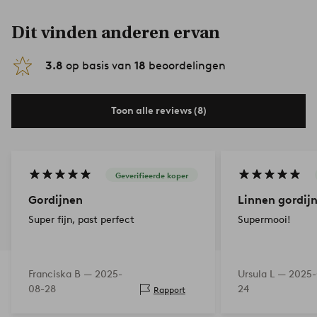
Dit vinden anderen ervan
3.8
op basis van
18
beoordelingen
Toon alle reviews (8)
Geverifieerde koper
Gordijnen
Linnen gordij
Super fijn, past perfect
Supermooi!
Franciska B —
2025-
Ursula L —
2025-
08-28
24
Rapport