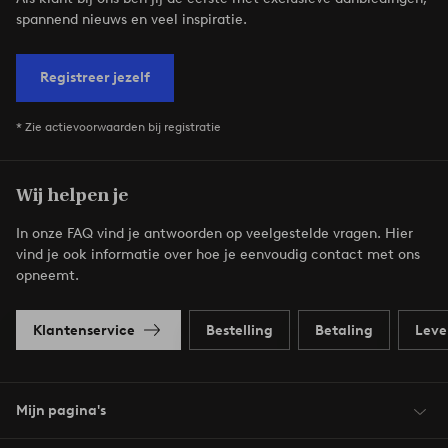
spannend nieuws en veel inspiratie.
Registreer jezelf
* Zie actievoorwaarden bij registratie
Wij helpen je
In onze FAQ vind je antwoorden op veelgestelde vragen. Hier
vind je ook informatie over hoe je eenvoudig contact met ons
opneemt.
Klantenservice
Bestelling
Betaling
Leve
Mijn pagina's