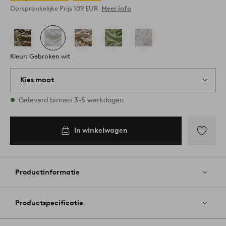
Oorspronkelijke Prijs
109 EUR
Meer info
Kleur: Gebroken wit
Kies maat
1 maten op voorraad
Geleverd binnen 3-5 werkdagen
In winkelwagen
Toevoege
aan
favoriete
Productinformatie
Productspecificatie