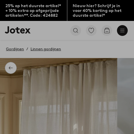
25% op het duurste artikel*
Nieuw hier? Schrijf je in
+ 10% extra op afgeprijsde
voor 40% korting op het
artikelen**. Code: 424882
duurste artikel*
Jotex
Ga
Go
logo
naar
to
-
favoriet
checkout
go
gemarkeerde
Gordijnen
Linnen gordijnen
to
producten
the
home
page
Terug