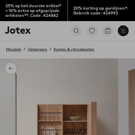
25% op het duurste artikel*
20% korting op gordijnen*.
+ 10% extra op afgeprijsde
Gebruik code: 424992
artikelen**. Code: 424882
Jotex
Ga
Go
logo
naar
to
-
favoriet
checkout
go
gemarkeerde
Meubels
Opbergers
Kasten & vitrinekasten
to
producten
the
home
page
Terug