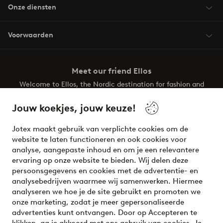
Onze diensten
Voorwaarden
Meet our friend Ellos
Welcome to Ellos, the Nordic destination for fashion and
beauty! Get a clean, modern aesthetic and unique style for
your wardrobe. Your next inspiring look is here!
Jouw koekjes, jouw keuze!
Visit Ellos
Jotex maakt gebruik van verplichte cookies om de
website te laten functioneren en ook cookies voor
analyse, aangepaste inhoud en om je een relevantere
ervaring op onze website te bieden. Wij delen deze
persoonsgegevens en cookies met de advertentie- en
Veilig betalen - Nu betalen of opsplitsen
analysebedrijven waarmee wij samenwerken. Hiermee
analyseren we hoe je de site gebruikt en promoten we
Wil je meer weten over
onze betaalopties
?
onze marketing, zodat je meer gepersonaliseerde
advertenties kunt ontvangen. Door op Accepteren te