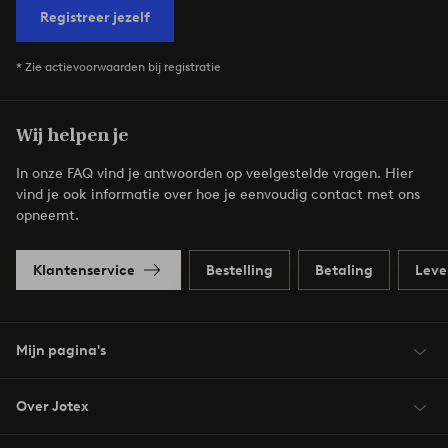
Registreer jezelf
* Zie actievoorwaarden bij registratie
Wij helpen je
In onze FAQ vind je antwoorden op veelgestelde vragen. Hier
vind je ook informatie over hoe je eenvoudig contact met ons
opneemt.
Klantenservice
Bestelling
Betaling
Leve
Mijn pagina's
Over Jotex