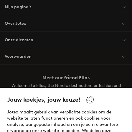
Mijn pagina's
Over Jotex
Onze diensten
Voorwaarden
Meet our friend Ellos
Welcome to Ellos, the Nordic destination for fashion and
beauty! Get a clean, modern aesthetic and unique style for
your wardrobe. Your next inspiring look is here!
Jouw koekjes, jouw keuze!
Visit Ellos
Jotex maakt gebruik van verplichte cookies om de
website te laten functioneren en ook cookies voor
analyse, aangepaste inhoud en om je een relevantere
ervaring op onze website te bieden. Wij delen deze