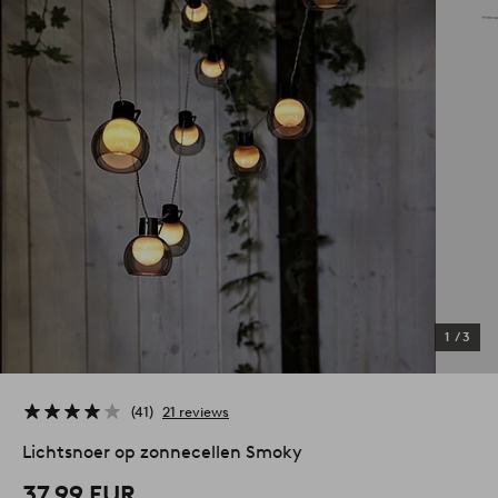
1
/
3
41
21 reviews
Lichtsnoer op zonnecellen Smoky
37,99 EUR