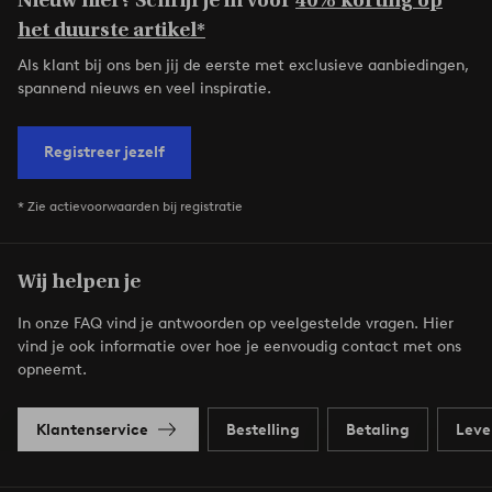
Nieuw hier? Schrijf je in voor
40% korting op
het duurste artikel*
Als klant bij ons ben jij de eerste met exclusieve aanbiedingen,
spannend nieuws en veel inspiratie.
Registreer jezelf
* Zie actievoorwaarden bij registratie
Wij helpen je
In onze FAQ vind je antwoorden op veelgestelde vragen. Hier
vind je ook informatie over hoe je eenvoudig contact met ons
opneemt.
Klantenservice
Bestelling
Betaling
Leve