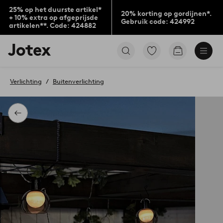
25% op het duurste artikel*
20% korting op gordijnen*.
+ 10% extra op afgeprijsde
Gebruik code: 424992
artikelen**. Code: 424882
Jotex
Ga
Go
logo
naar
to
-
favoriet
checkout
go
gemarkeerde
Verlichting
Buitenverlichting
to
producten
the
home
page
Terug