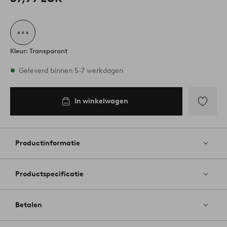
Kleur: Transparant
Op voorraad
Geleverd binnen 5-7 werkdagen
In winkelwagen
In
inkelwagen
Toevoege
aan
favoriete
Productinformatie
Productspecificatie
Betalen