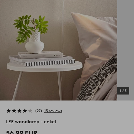
1
/
5
27
13 reviews
LEE wandlamp - enkel
56,99 EUR