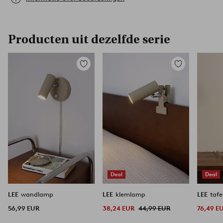
Producten uit dezelfde serie
Toevoegen
Toevoegen
aan
aan
favorieten
favorieten
Deal
Deal
LEE
wandlamp
LEE
klemlamp
LEE
taf
56,99 EUR
38,24 EUR
44,99 EUR
76,49 E