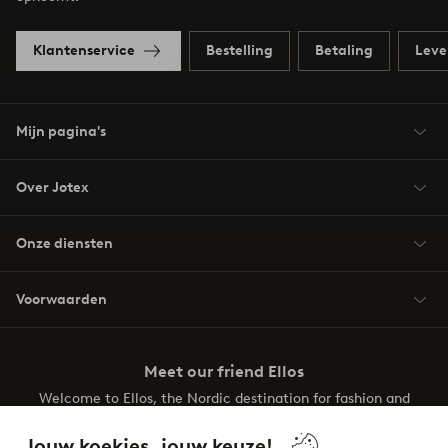
Klantenservice
Bestelling
Betaling
Leve
Mijn pagina's
Over Jotex
Onze diensten
Voorwaarden
Meet our friend Ellos
Welcome to Ellos, the Nordic destination for fashion and
beauty! Get a clean, modern aesthetic and unique style for
your wardrobe. Your next inspiring look is here!
Jouw koekjes, jouw keuze!