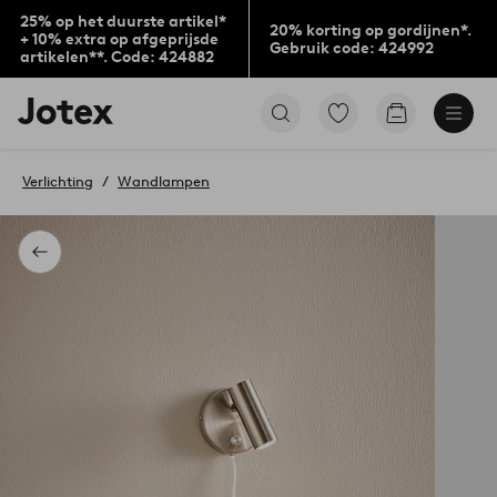
25% op het duurste artikel*
20% korting op gordijnen*.
+ 10% extra op afgeprijsde
Gebruik code: 424992
artikelen**. Code: 424882
Jotex
Ga
Go
logo
naar
to
-
favoriet
checkout
go
gemarkeerde
Verlichting
Wandlampen
to
producten
the
home
page
Terug