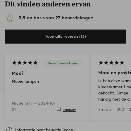
Dit vinden anderen ervan
3.9
op basis van
27
beoordelingen
Toon alle reviews (13)
Geverifieerde koper
Mooi en prakt
Mooi
Ik heb deze wan
Mooie lampen
kinderkamer 1 m
gekocht. Simpel 
handig met de di
Michelle H —
2024-10-
01
Smash —
2021-10
Rapport
Informatie over beoordelingen