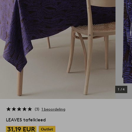
1
/
4
3
1 beoordeling
LEAVES tafelkleed
31,19 EUR
Outlet