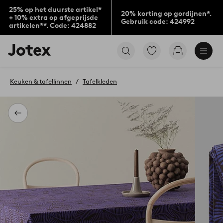
25% op het duurste artikel*
20% korting op gordijnen*.
+ 10% extra op afgeprijsde
Gebruik code: 424992
artikelen**. Code: 424882
Jotex
Ga
Go
logo
naar
to
-
favoriet
checkout
go
gemarkeerde
Keuken & tafellinnen
Tafelkleden
to
producten
the
home
page
Terug