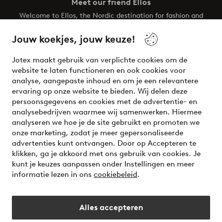
Meet our friend Ellos
Welcome to Ellos, the Nordic destination for fashion and
beauty! Get a clean, modern aesthetic and unique style for
your wardrobe. Your next inspiring look is here!
Jouw koekjes, jouw keuze!
Visit Ellos
Jotex maakt gebruik van verplichte cookies om de
website te laten functioneren en ook cookies voor
analyse, aangepaste inhoud en om je een relevantere
ervaring op onze website te bieden. Wij delen deze
persoonsgegevens en cookies met de advertentie- en
Veilig betalen - Nu betalen of opsplitsen
analysebedrijven waarmee wij samenwerken. Hiermee
analyseren we hoe je de site gebruikt en promoten we
Wil je meer weten over
onze betaalopties
?
onze marketing, zodat je meer gepersonaliseerde
advertenties kunt ontvangen. Door op Accepteren te
klikken, ga je akkoord met ons gebruik van cookies. Je
kunt je keuzes aanpassen onder Instellingen en meer
informatie lezen in ons
cookiebeleid
.
Nederland - Selecteer land
Alles accepteren
Instagram
Facebook