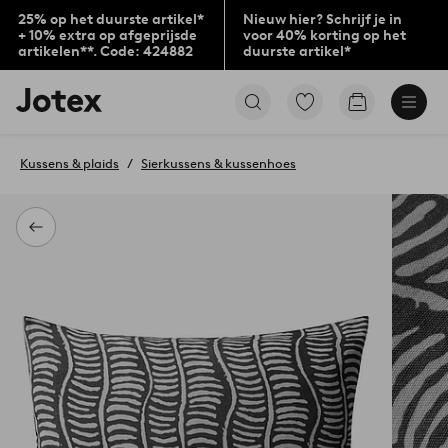
25% op het duurste artikel*
Nieuw hier? Schrijf je in
+ 10% extra op afgeprijsde
voor 40% korting op het
artikelen**. Code: 424882
duurste artikel*
Jotex
Ga
Go
logo
naar
to
-
favoriet
checkout
go
gemarkeerde
Kussens & plaids
Sierkussens & kussenhoes
to
producten
the
home
page
Terug