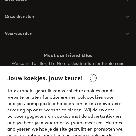
Onze diensten
Voorwaarden
Meet our friend Ellos
Welcome to Ellos, the Nordic destination for fashion and
beauty! Get a clean, modern aesthetic and unique style for
your wardrobe. Your next inspiring look is here!
Jouw koekjes, jouw keuze!
Visit Ellos
Jotex maakt gebruik van verplichte cookies om de
website te laten functioneren en ook cookies voor
analyse, aangepaste inhoud en om je een relevantere
ervaring op onze website te bieden. Wij delen deze
persoonsgegevens en cookies met de advertentie- en
Veilig betalen - Nu betalen of opsplitsen
analysebedrijven waarmee wij samenwerken. Hiermee
analyseren we hoe je de site gebruikt en promoten we
Wil je meer weten over
onze betaalopties
?
onze marketing, zodat je meer gepersonaliseerde