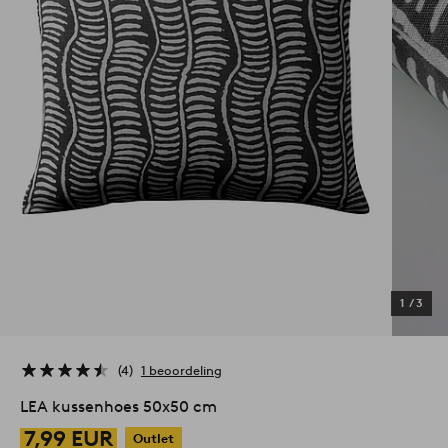
1
/
3
4
1 beoordeling
LEA kussenhoes 50x50 cm
7,99 EUR
Outlet