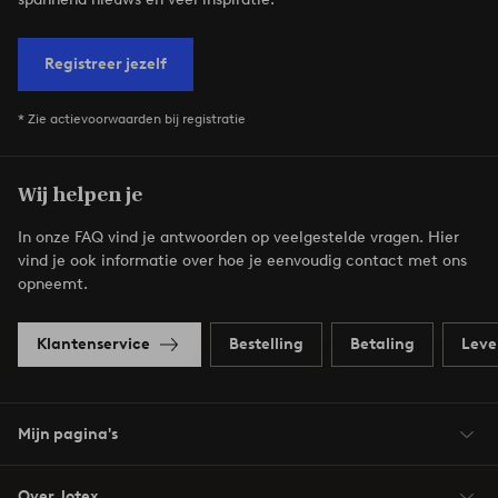
Registreer jezelf
* Zie actievoorwaarden bij registratie
Wij helpen je
In onze FAQ vind je antwoorden op veelgestelde vragen. Hier
vind je ook informatie over hoe je eenvoudig contact met ons
opneemt.
Klantenservice
Bestelling
Betaling
Leve
Mijn pagina's
Over Jotex