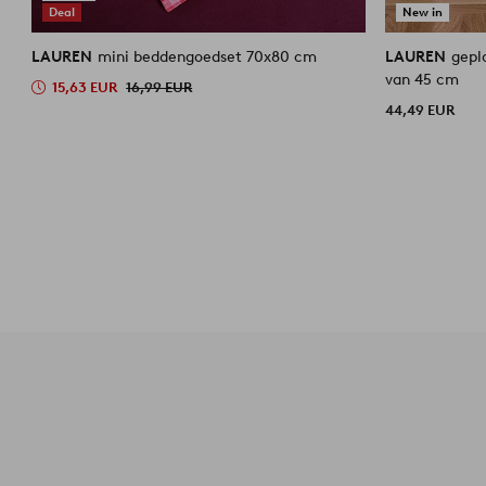
Deal
New in
LAUREN
mini beddengoedset 70x80 cm
LAUREN
geplooid
van 45 cm
15,63 EUR
16,99 EUR
44,49 EUR