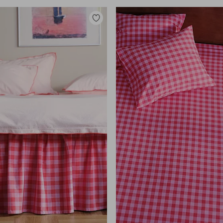
Toevoegen
aan
favorieten