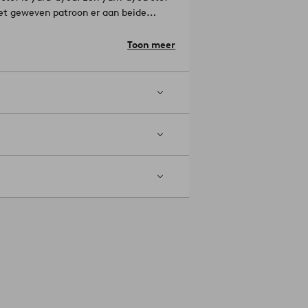
het geweven patroon er aan beide
te/diepte: 360.0 cm.
Toon meer
l draden aan per vierkante inch van
).
trijken. Machinewasbaar op 40°C.
droogkuisen.
Artikelnummer: 2244062-