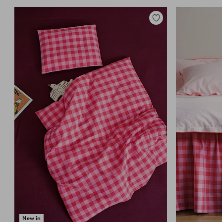
Toevoegen
aan
favorieten
New in