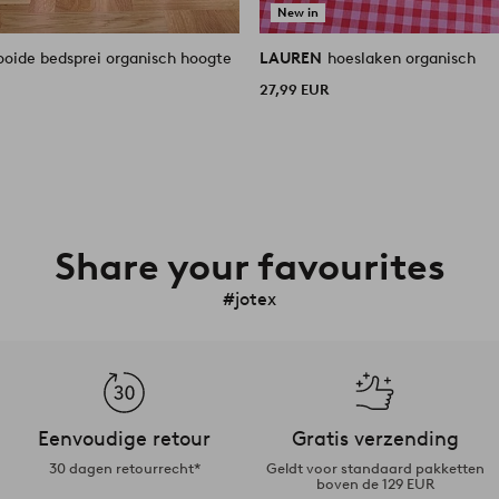
New in
e bedsprei organisch hoogte
LAUREN
hoeslaken organisch
27,99 EUR
Share your favourites
#jotex
Eenvoudige retour
Gratis verzending
30 dagen retourrecht*
Geldt voor standaard pakketten
boven de 129 EUR