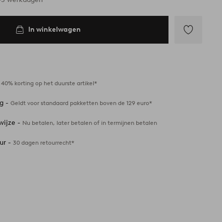
In winkelwagen
Toevoegen
aan
favorieten
-
40% korting op het duurste artikel*
ng -
Geldt voor standaard pakketten boven de 129 euro*
wijze -
Nu betalen, later betalen of in termijnen betalen
ur -
30 dagen retourrecht*