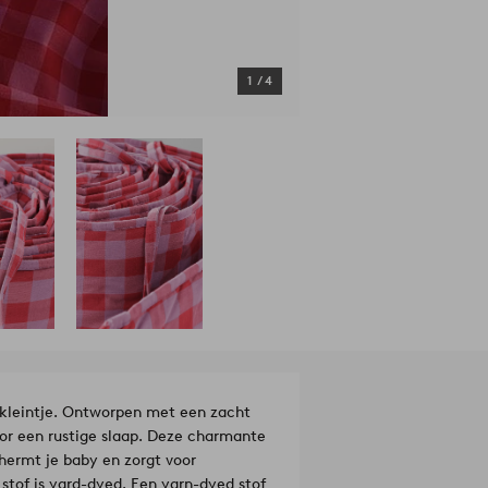
1
/
4
 kleintje. Ontworpen met een zacht
oor een rustige slaap. Deze charmante
hermt je baby en zorgt voor
stof is yard-dyed. Een yarn-dyed stof