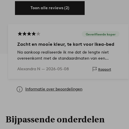
Toon alle reviews (2)
Geverifieerde koper
Zacht en mooie kleur, te kort voor Ikea-bed
Na aankoop realiseerde ik me dat de lengte niet
overeenkomt met de standaardmaten van een
ledikant (Ikea-modellen). Er ontbreekt ongeveer 10
Alexandra N —
2026-05-08
Rapport
cm. Prachtige kl…
Informatie over beoordelingen
Bijpassende onderdelen