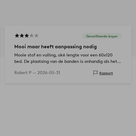
Geverifieerde koper
Mooi maar heeft aanpassing nodig
Mooie stof en vulling, oké lengte voor een 60x120
bed. De plaatsing van de banden is onhandig als het
voet- en hoofdeinde van het bed geen palen heeft.
Robert P —
2026-05-31
Rapport