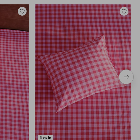
Toevoegen
Toevoege
aan
aan
favorieten
favoriete
Volge
item
New in