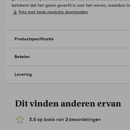
betekent dat het garen geverfd is voor het weven, waardoor 
kanten van de stof hetzelfde uitziet.
Materiaal: 100% Katoen.
Foto met hoge resolutie downloaden
Afmetingen; Breedte: 30.0 cm. Hoogte: cm. Leng
Draaddichtheid: 144.0 TC. (De draaddichtheid geeft het aanta
een stof. Hoe hoger de draaddichtheid, hoe hoger de kwaliteit.
Knutseltechniek: garengeverfd.
Laag machinaal drogen. Niet s
Productspecificatie
Gebruik geen bleekmiddel. Wassen met gelijke kleuren. Niet 
04-0
Betalen
Levering
Dit vinden anderen ervan
3.5
op basis van
2
beoordelingen