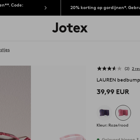
len**. Code:
20% korting op gordijnen*. Gebr
Jotex
logo
-
go
to
stjes
the
home
page
2
2 re
LAUREN bedbump
39,99 EUR
Kleur: Roze/rood
Op voorraad
Geleverd binnen 