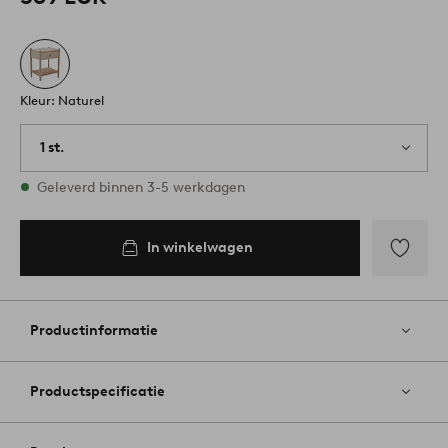
Kleur: Naturel
1 st.
Op voorraad
Geleverd binnen 3-5 werkdagen
In winkelwagen
Toevoege
aan
favoriete
Productinformatie
Productspecificatie