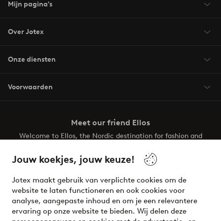
Mijn pagina's
Over Jotex
Onze diensten
Voorwaarden
Meet our friend Ellos
Welcome to Ellos, the Nordic destination for fashion and
beauty! Get a clean, modern aesthetic and unique style for
your wardrobe. Your next inspiring look is here!
Jouw koekjes, jouw keuze!
Visit Ellos
Jotex maakt gebruik van verplichte cookies om de
website te laten functioneren en ook cookies voor
analyse, aangepaste inhoud en om je een relevantere
ervaring op onze website te bieden. Wij delen deze