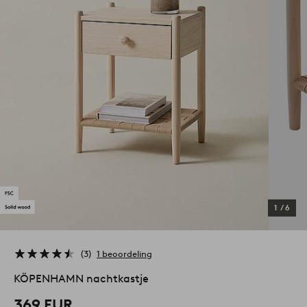
1
/
6
3
1 beoordeling
KÖPENHAMN nachtkastje
369 EUR