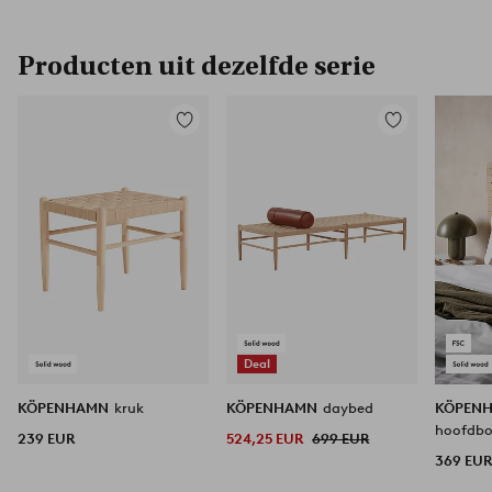
Producten uit dezelfde serie
Toevoegen
Toevoegen
aan
aan
favorieten
favorieten
Deal
KÖPENHAMN
kruk
KÖPENHAMN
daybed
KÖPEN
hoofdbo
239 EUR
524,25 EUR
699 EUR
369 EU