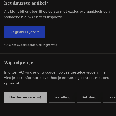
het duurste artikel*
Als klant bij ons ben jij de eerste met exclusieve aanbiedingen,
spannend nieuws en veel inspiratie.
Registreer jezelf
* Zie actievoorwaarden bij registratie
Wij helpen je
In onze FAQ vind je antwoorden op veelgestelde vragen. Hier
vind je ook informatie over hoe je eenvoudig contact met ons
opneemt.
Klantenservice
Bestelling
Betaling
Leve