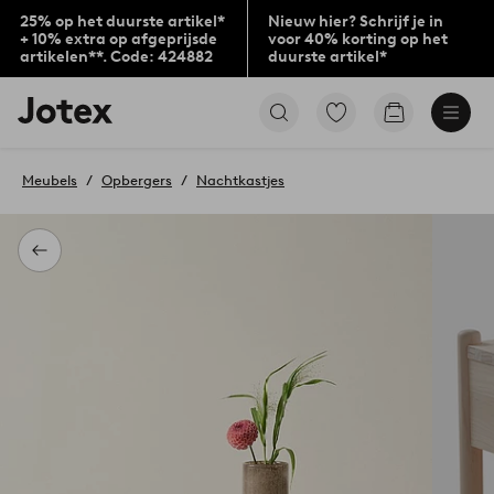
25% op het duurste artikel*
Nieuw hier? Schrijf je in
+ 10% extra op afgeprijsde
voor 40% korting op het
artikelen**. Code: 424882
duurste artikel*
Jotex
Ga
Go
logo
naar
to
-
favoriet
checkout
go
gemarkeerde
Meubels
Opbergers
Nachtkastjes
to
producten
the
home
page
Terug