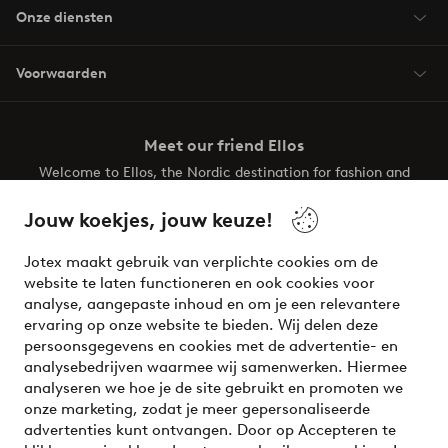
Onze diensten
Voorwaarden
Meet our friend Ellos
Welcome to Ellos, the Nordic destination for fashion and
beauty! Get a clean, modern aesthetic and unique style for
your wardrobe. Your next inspiring look is here!
Jouw koekjes, jouw keuze!
Visit Ellos
Jotex maakt gebruik van verplichte cookies om de
website te laten functioneren en ook cookies voor
analyse, aangepaste inhoud en om je een relevantere
ervaring op onze website te bieden. Wij delen deze
persoonsgegevens en cookies met de advertentie- en
Veilig betalen - Nu betalen of opsplitsen
analysebedrijven waarmee wij samenwerken. Hiermee
analyseren we hoe je de site gebruikt en promoten we
Wil je meer weten over
onze betaalopties
?
onze marketing, zodat je meer gepersonaliseerde
advertenties kunt ontvangen. Door op Accepteren te