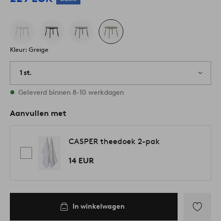
Kleur: Greige
1 st.
Op voorraad
Geleverd binnen 8-10 werkdagen
Aanvullen met
CASPER theedoek 2-pak
14 EUR
In winkelwagen