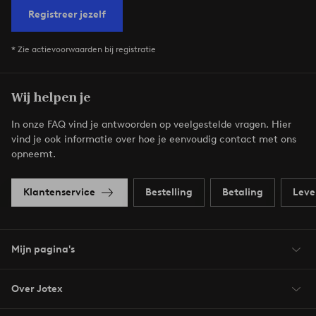
Registreer jezelf
* Zie actievoorwaarden bij registratie
Wij helpen je
In onze FAQ vind je antwoorden op veelgestelde vragen. Hier
vind je ook informatie over hoe je eenvoudig contact met ons
opneemt.
Klantenservice
Bestelling
Betaling
Leve
Mijn pagina's
Over Jotex