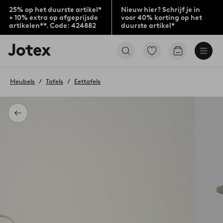
25% op het duurste artikel*
Nieuw hier? Schrijf je in
+ 10% extra op afgeprijsde
voor 40% korting op het
artikelen**. Code: 424882
duurste artikel*
Jotex
Ga
Go
logo
naar
to
-
favoriet
checkout
go
gemarkeerde
Meubels
Tafels
Eettafels
to
producten
the
home
page
Terug