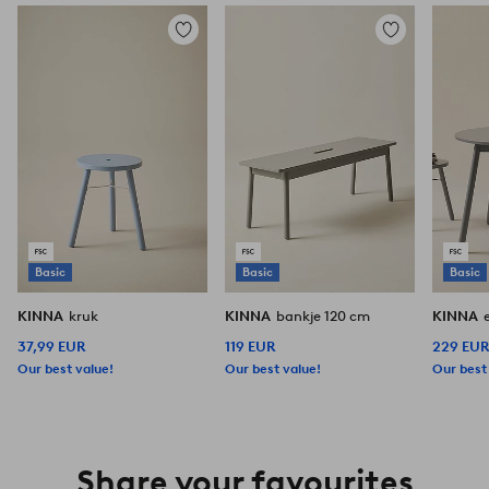
Toevoegen
Toevoegen
aan
aan
favorieten
favorieten
Basic
Basic
Basic
KINNA
kruk
KINNA
bankje 120 cm
KINNA
37,99 EUR
119 EUR
229 EU
Our best value!
Our best value!
Our best
Share your favourites