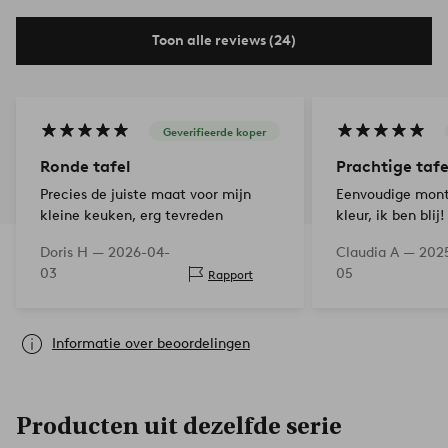
Toon alle reviews (24)
Geverifieerde koper
Ronde tafel
Prachtige tafe
Precies de juiste maat voor mijn
Eenvoudige mont
kleine keuken, erg tevreden
kleur, ik ben blij!
Doris H —
2026-04-
Claudia A —
202
03
05
Rapport
Informatie over beoordelingen
Producten uit dezelfde serie