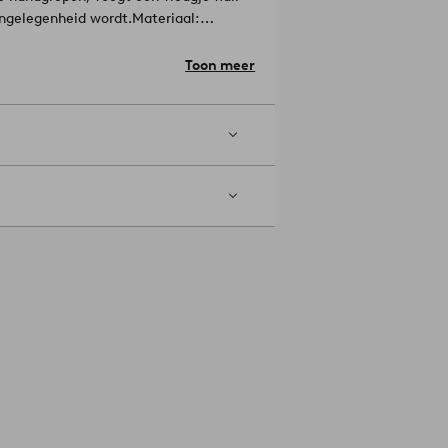
aangelegenheid wordt.
Materiaal:
Toon meer
5 cm, gewicht 44 g. Tafellepel lengte
n. Onderhoud: Met de hand