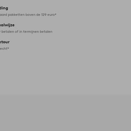
ding
daard pakketten boven de 129 euro*
aalwijze
r betalen of in termijnen betalen
etour
recht*