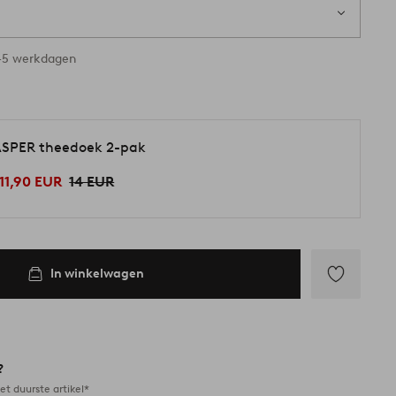
3-5 werkdagen
SPER theedoek 2-pak
11,90 EUR
14 EUR
In winkelwagen
Toevoegen
aan
favorieten
?
et duurste artikel*