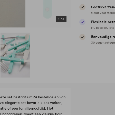
Gratis verzen
Geldt voor stan
1
/
3
Flexibele bet
Nu betalen, late
Eenvoudige r
30 dagen retour
eze set bestaat uit 24 bestekdelen van
ze elegante set bevat elk zes vorken,
ntje of een familiemaaltijd. Het
 handgrepen, voegt een vleugje flair