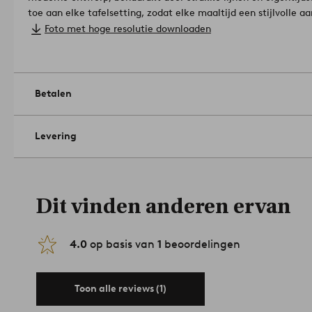
toe aan elke tafelsetting, zodat elke maaltijd een stijlvolle 
roestvrij staal.
Foto met hoge resolutie downloaden
Schacht: ABS-kunststof.
Afmetingen: Meslengte 23,5 cm, gewicht 45 g. Vork lengte 20,
20 cm, gewicht 56 g. Theelepel lengte 17,8 cm, gewicht 44 g.
Hoeveelheid in verpakking: 24.
Niet gebruiken in de magnetro
Betalen
afwassen.
Artikelnummer: 1747761-01-0
Levering
Dit vinden anderen ervan
4.0
op basis van
1
beoordelingen
Toon alle reviews (1)