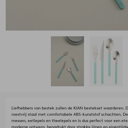
Liefhebbers van bestek zullen de KIAN bestekset waarderen. D
roestvrij staal met comfortabele ABS-kunststof schachten. De
messen, eetlepels en theelepels en is dus perfect voor een ete
moderne ontwerp, benadrukt door strakke lijnen en eigentijdse