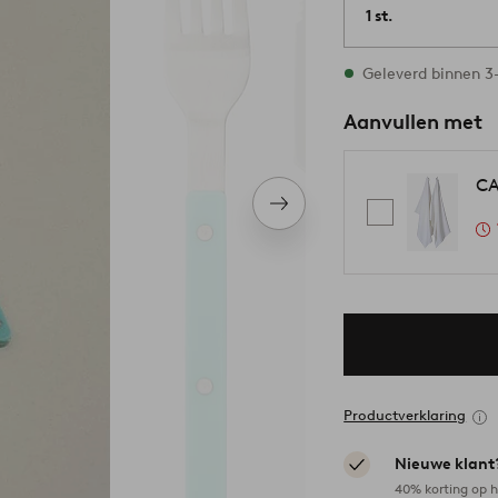
1 st.
Op voorraad
Geleverd binnen 
Aanvullen met
CA
Volgend
item
Productverklaring
Nieuwe klant
40% korting op h