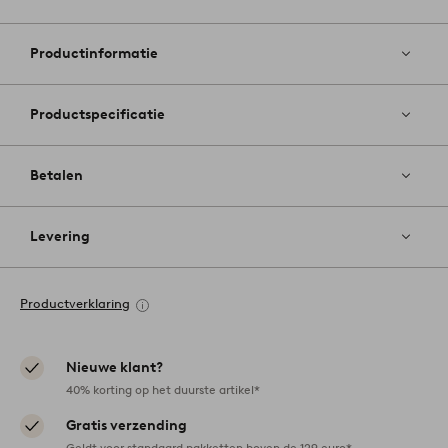
Toevoege
aan
favoriete
Productinformatie
Productspecificatie
Betalen
Levering
Productverklaring
Nieuwe klant?
40% korting op het duurste artikel*
Gratis verzending
Geldt voor standaard pakketten boven de 129 euro*