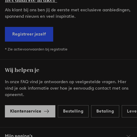
het duurste artikel*
Als klant bij ons ben jij de eerste met exclusieve aanbiedingen,
spannend nieuws en veel inspiratie.
Registreer jezelf
* Zie actievoorwaarden bij registratie
Wij helpen je
In onze FAQ vind je antwoorden op veelgestelde vragen. Hier
vind je ook informatie over hoe je eenvoudig contact met ons
opneemt.
Klantenservice
Bestelling
Betaling
Leve
Mijn pagina's