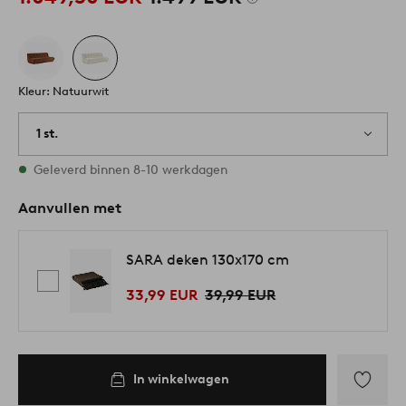
Kleur: Natuurwit
1 st.
Op voorraad
Geleverd binnen 8-10 werkdagen
Aanvullen met
SARA deken 130x170 cm
33,99 EUR
39,99 EUR
In winkelwagen