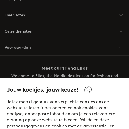
Over Jotex
Onze diensten
Voorwaarden
Meet our friend Ellos
Welcome to Ellos, the Nordic destination for fashion and
beauty! Get a clean, modern aesthetic and unique style for
your wardrobe. Your next inspiring look is here!
Jouw koekjes, jouw keuze!
Visit Ellos
Jotex maakt gebruik van verplichte cookies om de
website te laten functioneren en ook cookies voor
analyse, aangepaste inhoud en om je een relevantere
ervaring op onze website te bieden. Wij delen deze
persoonsgegevens en cookies met de advertentie- en