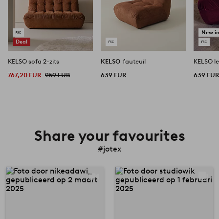
New i
Deal
KELSO sofa 2-zits
KELSO
fauteuil
KELSO l
767,20 EUR
959 EUR
639 EUR
639 EU
Share your favourites
#jotex