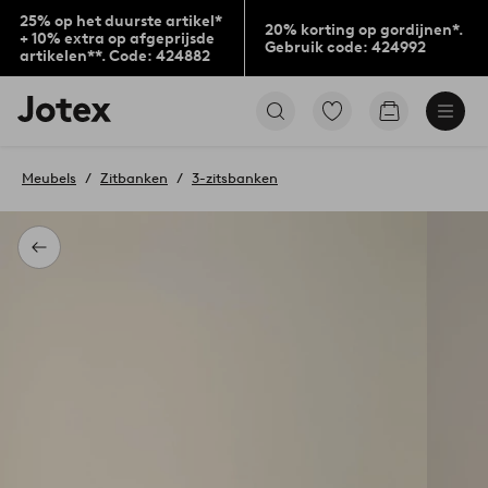
25% op het duurste artikel*
20% korting op gordijnen*.
+ 10% extra op afgeprijsde
Gebruik code: 424992
artikelen**. Code: 424882
Jotex
Ga
Go
logo
naar
to
-
favoriet
checkout
go
gemarkeerde
Meubels
Zitbanken
3-zitsbanken
to
producten
the
home
page
Terug