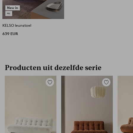
New in
KELSO leunstoel
639 EUR
Producten uit dezelfde serie
Toevoegen
Toevoegen
aan
aan
favorieten
favorieten