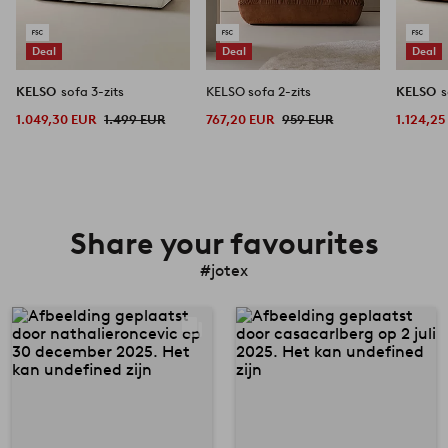
Deal
Deal
Deal
KELSO
sofa 3-zits
KELSO sofa 2-zits
KELSO
s
1.049,30 EUR
1.499 EUR
767,20 EUR
959 EUR
1.124,25
Share your favourites
#jotex