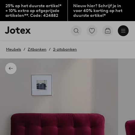
25% op het duurste artikel*
Nieuw hier? Schrijf je in
+ 10% extra op afgeprijsde
voor 40% korting op het
artikelen**. Code: 424882
duurste artikel*
Jotex
Ga
Go
logo
naar
to
-
favoriet
checkout
go
gemarkeerde
Meubels
Zitbanken
2-zitsbanken
to
producten
the
home
page
Terug