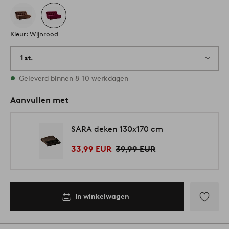
Kleur: Wijnrood
1 st.
Op voorraad
Geleverd binnen 8-10 werkdagen
Aanvullen met
SARA deken 130x170 cm
33,99 EUR
39,99 EUR
In winkelwagen
Toevoege
aan