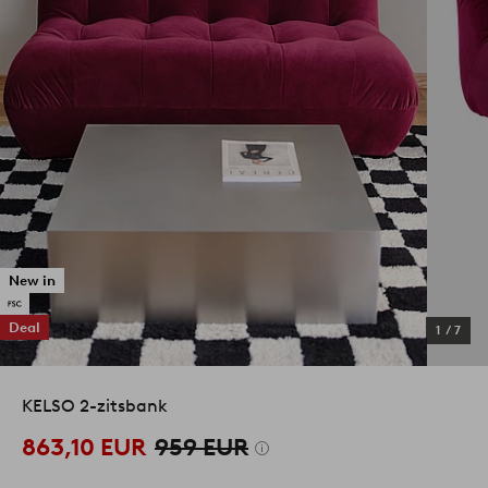
New in
Deal
1
/
7
KELSO 2-zitsbank
863,10 EUR
959 EUR