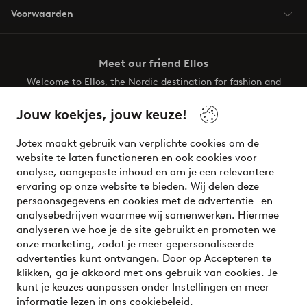
Voorwaarden
Meet our friend Ellos
Welcome to Ellos, the Nordic destination for fashion and
beauty! Get a clean, modern aesthetic and unique style for
your wardrobe. Your next inspiring look is here!
Jouw koekjes, jouw keuze!
Visit Ellos
Jotex maakt gebruik van verplichte cookies om de
website te laten functioneren en ook cookies voor
analyse, aangepaste inhoud en om je een relevantere
ervaring op onze website te bieden. Wij delen deze
persoonsgegevens en cookies met de advertentie- en
Veilig betalen - Nu betalen of opsplitsen
analysebedrijven waarmee wij samenwerken. Hiermee
analyseren we hoe je de site gebruikt en promoten we
Wil je meer weten over
onze betaalopties
?
onze marketing, zodat je meer gepersonaliseerde
advertenties kunt ontvangen. Door op Accepteren te
klikken, ga je akkoord met ons gebruik van cookies. Je
kunt je keuzes aanpassen onder Instellingen en meer
informatie lezen in ons
cookiebeleid
.