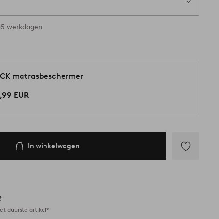
 voorraad
3-5 werkdagen
CK matrasbeschermer
,99 EUR
In winkelwagen
Toevoegen
aan
favorieten
?
et duurste artikel*