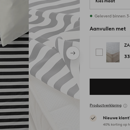
Kies maat
Alle maten zijn op
Geleverd binnen 
Aanvullen met
ZA
Volgend
33
item
Productverklaring
Nieuwe klant
40% korting op h