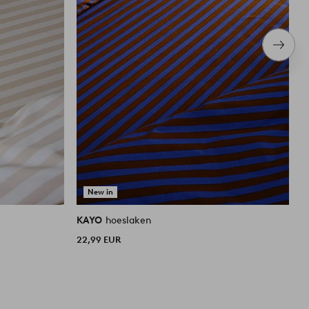
Volge
item
New in
KAYO
hoeslaken
K
22,99 EUR
2