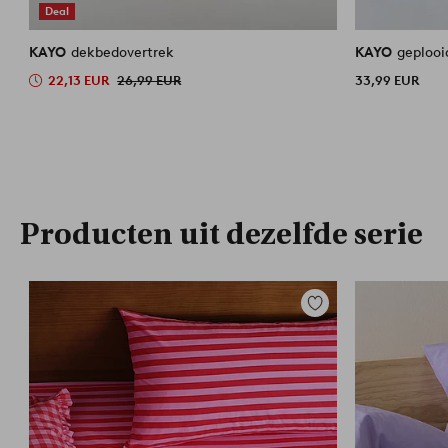
Deal
KAYO
dekbedovertrek
KAYO
geplooi
22,13 EUR
26,99 EUR
33,99 EUR
Producten uit dezelfde serie
Toevoegen
aan
favorieten