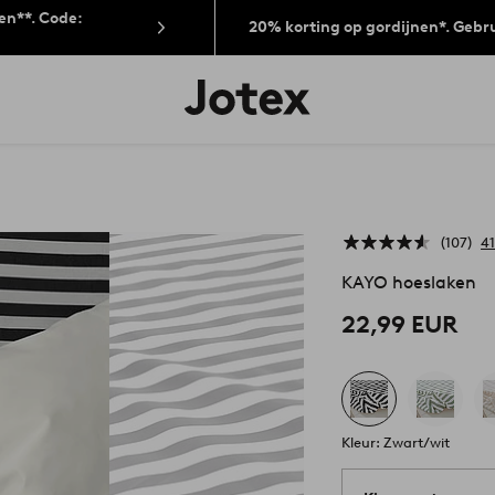
len**. Code:
20% korting op gordijnen*. Gebr
Jotex
logo
-
go
to
the
home
page
107
41
KAYO hoeslaken
22,99 EUR
Kleur: Zwart/wit