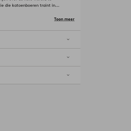
ie die katoenboeren traint in
efficiënter gebruik van water en een
enboeren betere sociale, economische
Toon meer
en te kiezen, steun je onze
kt deel uit van een
ndproducten. Ga voor meer informatie
Materiaal: 100% Katoen.
llen.
l draden aan per vierkante inch van
).
Machinewasbaar op 60°. Gebruik
vuur. Niet droogkuisen. Wassen voor