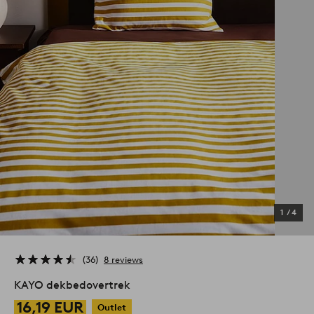
1
/
4
36
8 reviews
KAYO dekbedovertrek
16,19 EUR
Outlet