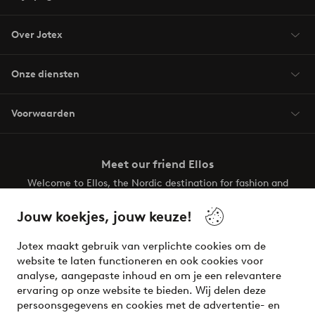
Over Jotex
Onze diensten
Voorwaarden
Meet our friend Ellos
Welcome to Ellos, the Nordic destination for fashion and
beauty! Get a clean, modern aesthetic and unique style for
your wardrobe. Your next inspiring look is here!
Jouw koekjes, jouw keuze!
Visit Ellos
Jotex maakt gebruik van verplichte cookies om de
website te laten functioneren en ook cookies voor
analyse, aangepaste inhoud en om je een relevantere
ervaring op onze website te bieden. Wij delen deze
persoonsgegevens en cookies met de advertentie- en