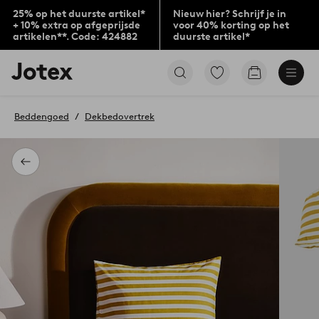
25% op het duurste artikel*
Nieuw hier? Schrijf je in
+ 10% extra op afgeprijsde
voor 40% korting op het
artikelen**. Code: 424882
duurste artikel*
Jotex
Ga
Go
logo
naar
to
-
favoriet
checkout
go
gemarkeerde
Beddengoed
Dekbedovertrek
to
producten
the
home
page
Terug