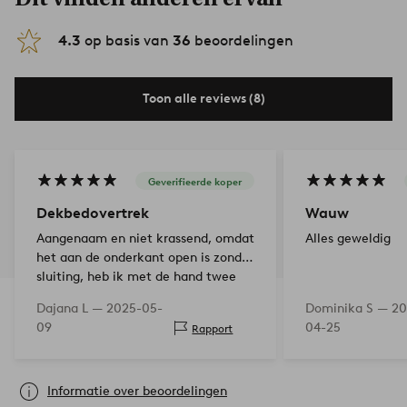
4.3
op basis van
36
beoordelingen
Toon alle reviews (8)
Geverifieerde koper
Dekbedovertrek
Wauw
Aangenaam en niet krassend, omdat
Alles geweldig
het aan de onderkant open is zonder
sluiting, heb ik met de hand twee
kleine drukknopen aangenaaid,
Dajana L —
2025-05-
Dominika S —
20
werkt prima. Omdat ik dit van
09
04-25
Rapport
tevoren wist, was het…
Informatie over beoordelingen