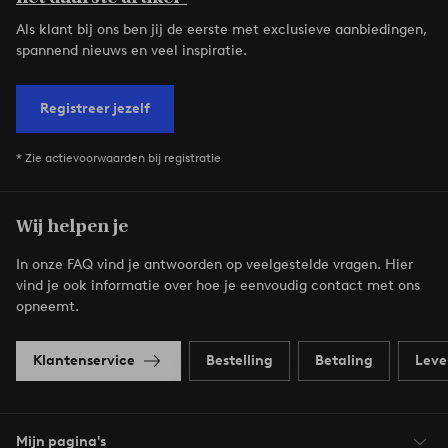
Als klant bij ons ben jij de eerste met exclusieve aanbiedingen,
spannend nieuws en veel inspiratie.
Registreer jezelf
* Zie actievoorwaarden bij registratie
Wij helpen je
In onze FAQ vind je antwoorden op veelgestelde vragen. Hier
vind je ook informatie over hoe je eenvoudig contact met ons
opneemt.
Klantenservice
Bestelling
Betaling
Leve
Mijn pagina's