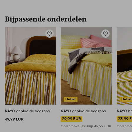
Bijpassende onderdelen
Toevoegen
Toevoegen
aan
aan
favorieten
favorieten
Outlet
Outlet
KAYO
geplooide bedsprei
KAYO
geplooide bedsprei
KAYO
h
29,99 EUR
23,99 
49,99 EUR
Oorspronkelijke Prijs
49,99 EUR
Oorspronk