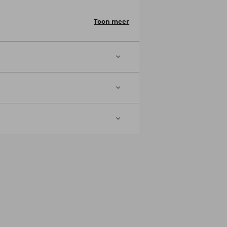
Toon meer
hetzelfde te zijn. Verschillende stoelen
l mensen rond de eettafel