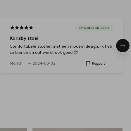
Geverifieerde koper
Karlsby stoel
Comfortabele stoelen met een modern design. Ik heb
Vol
ite
ze binnen en dat werkt ook goed 😊
Marith H —
2024-08-02
Rapport