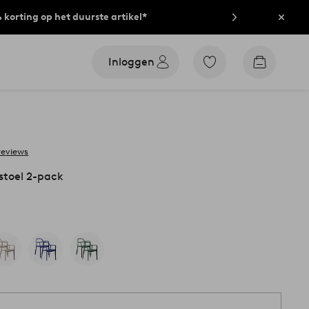
% korting op het duurste artikel*
Sluit
Inloggen
Ga
Go
naar
to
favoriet
checkout
gemarkeerde
producten
reviews
toel 2-pack