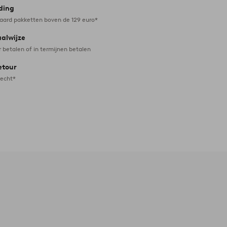
ding
daard pakketten boven de 129 euro*
aalwijze
r betalen of in termijnen betalen
etour
recht*