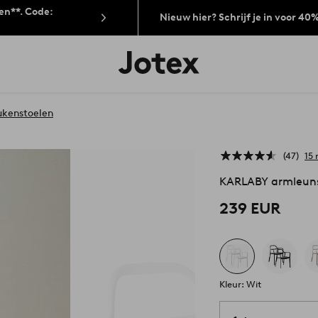
len**. Code:
Nieuw hier? Schrijf je in voor 40
Jotex
logo
-
go
to
ukenstoelen
the
home
page
47
15 
KARLABY armleuns
239 EUR
Kleur: Wit