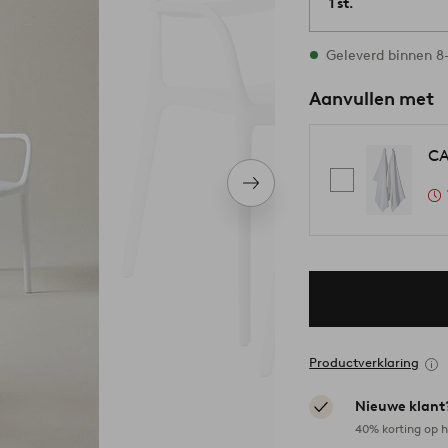
1 st.
Op voorraad
Geleverd binnen 8
Aanvullen met
CA
Volgend
item
Productverklaring
Nieuwe klant
40% korting op h