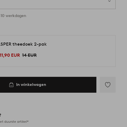
-10 werkdagen
SPER theedoek 2-pak
11,90 EUR
14 EUR
In winkelwagen
Toevoegen
aan
favorieten
?
et duurste artikel*