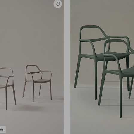
Toevoegen
aan
favorieten