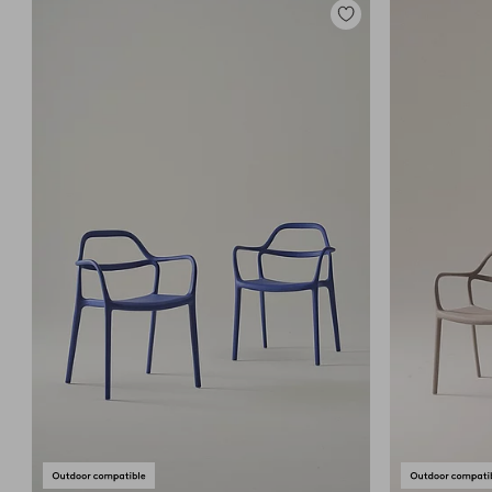
Toevoegen
aan
favorieten