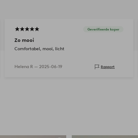
Geverifieerde koper
Zo mooi
Comfortabel, mooi, licht
Helena R —
2025-06-19
Rapport