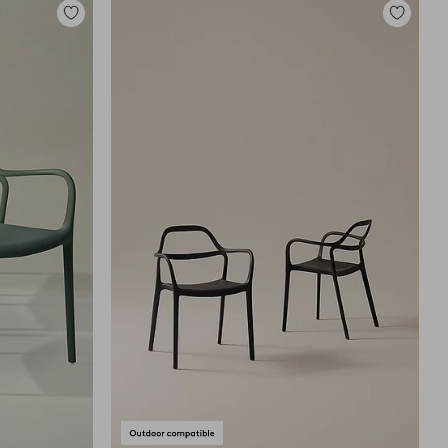
Toevoegen
Toevoege
aan
aan
favorieten
favoriete