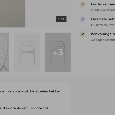
Gratis verzen
Geldt voor stan
Flexibele bet
1
/
8
Nu betalen, late
Eenvoudige r
30 dagen retour
+3
delijke kunststof. De stoelen hebben
 zithoogte 46 cm. Hoogte tot