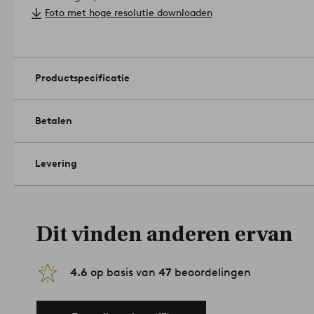
Maximaal gewicht: 150 kg.
Foto met hoge resolutie downloaden
Onderhoud: Afnemen met een licht vochtige doek.
Tips/advies: De stoelen rond de eettafel hoeven niet allemaal 
staan mooi en het is bovendien praktisch wanneer je met vee
zit.
Artikelnummer: 1581113-01-0
Productspecificatie
Betalen
Levering
Dit vinden anderen ervan
4.6
op basis van
47
beoordelingen