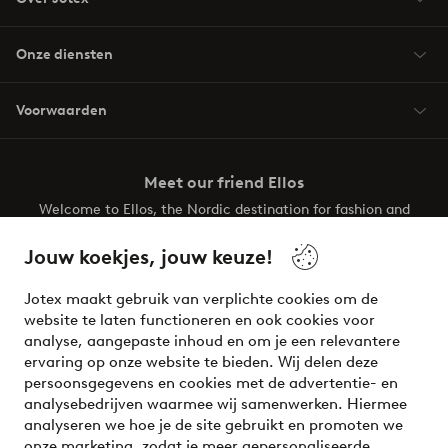
Onze diensten
Voorwaarden
Meet our friend Ellos
Welcome to Ellos, the Nordic destination for fashion and
beauty! Get a clean, modern aesthetic and unique style for
your wardrobe. Your next inspiring look is here!
Jouw koekjes, jouw keuze!
Visit Ellos
Jotex maakt gebruik van verplichte cookies om de
website te laten functioneren en ook cookies voor
analyse, aangepaste inhoud en om je een relevantere
ervaring op onze website te bieden. Wij delen deze
persoonsgegevens en cookies met de advertentie- en
Veilig betalen - Nu betalen of opsplitsen
analysebedrijven waarmee wij samenwerken. Hiermee
analyseren we hoe je de site gebruikt en promoten we
Wil je meer weten over
onze betaalopties
?
onze marketing, zodat je meer gepersonaliseerde