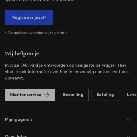
Registreer jezelf
* Zie actievoorwaarden bij registratie
Wij helpen je
In onze FAQ vind je antwoorden op veelgestelde vragen. Hier
vind je ook informatie over hoe je eenvoudig contact met ons
opneemt.
Klantenservice
Bestelling
Betaling
Leve
Mijn pagina's
Over Jotex