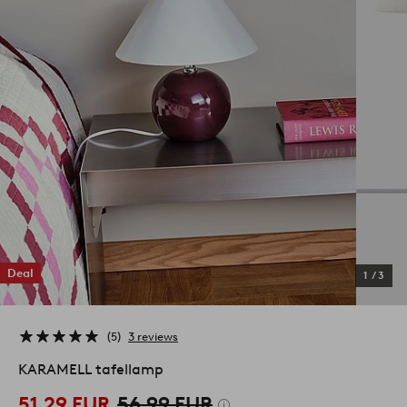
Deal
1
/
3
5
3 reviews
KARAMELL tafellamp
51,29 EUR
56,99 EUR