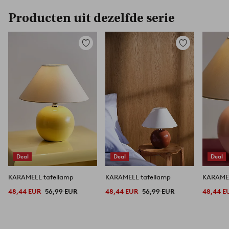
Producten uit dezelfde serie
Toevoegen
Toevoegen
aan
aan
favorieten
favorieten
Deal
Deal
Deal
KARAMELL tafellamp
KARAMELL tafellamp
KARAMEL
48,44 EUR
56,99 EUR
48,44 EUR
56,99 EUR
48,44 E