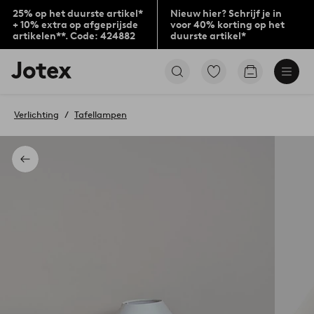
25% op het duurste artikel*
Nieuw hier? Schrijf je in
+ 10% extra op afgeprijsde
voor 40% korting op het
artikelen**. Code: 424882
duurste artikel*
Jotex
Ga
Go
logo
naar
to
-
favoriet
checkout
go
gemarkeerde
Verlichting
Tafellampen
to
producten
the
home
page
Terug