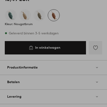
Kleur: Nougatbruin
Op voorraad
Geleverd binnen 3-5 werkdagen
In winkelwagen
In
inkelwagen
Toevoege
aan
favoriete
Productinformatie
Betalen
Levering