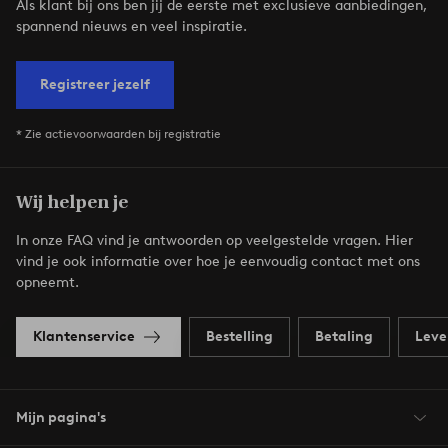
Als klant bij ons ben jij de eerste met exclusieve aanbiedingen,
spannend nieuws en veel inspiratie.
Registreer jezelf
* Zie actievoorwaarden bij registratie
Wij helpen je
In onze FAQ vind je antwoorden op veelgestelde vragen. Hier
vind je ook informatie over hoe je eenvoudig contact met ons
opneemt.
Klantenservice
Bestelling
Betaling
Leve
Mijn pagina's