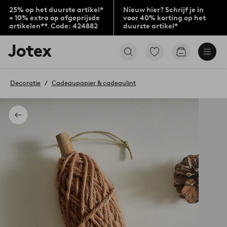
25% op het duurste artikel*
Nieuw hier? Schrijf je in
+ 10% extra op afgeprijsde
voor 40% korting op het
artikelen**. Code: 424882
duurste artikel*
Jotex
Ga
Go
logo
naar
to
-
favoriet
checkout
go
gemarkeerde
Decoratie
Cadeaupapier & cadeaulint
to
producten
the
home
page
Terug