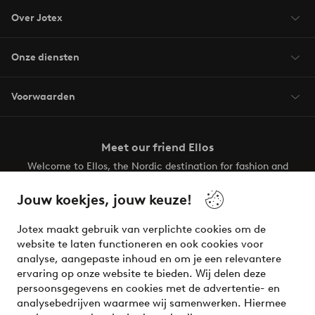
Over Jotex
Onze diensten
Voorwaarden
Meet our friend Ellos
Welcome to Ellos, the Nordic destination for fashion and
beauty! Get a clean, modern aesthetic and unique style for
your wardrobe. Your next inspiring look is here!
Jouw koekjes, jouw keuze!
Visit Ellos
Jotex maakt gebruik van verplichte cookies om de
website te laten functioneren en ook cookies voor
analyse, aangepaste inhoud en om je een relevantere
ervaring op onze website te bieden. Wij delen deze
persoonsgegevens en cookies met de advertentie- en
Veilig betalen - Nu betalen of opsplitsen
analysebedrijven waarmee wij samenwerken. Hiermee