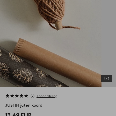
1
/
3
2
1 beoordeling
JUSTIN juten koord
13,49 EUR