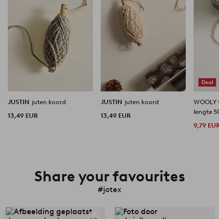
Deal
JUSTIN
juten koord
JUSTIN
juten koord
WOOLY w
lengte 5
13,49 EUR
13,49 EUR
9,79 EU
Share your favourites
#jotex