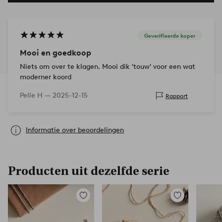
Geverifieerde koper
Mooi en goedkoop
Niets om over te klagen. Mooi dik 'touw' voor een wat
moderner koord
Pelle H —
2025-12-15
Rapport
Informatie over beoordelingen
Producten uit dezelfde serie
Toevoegen
Toevoegen
aan
aan
favorieten
favorieten