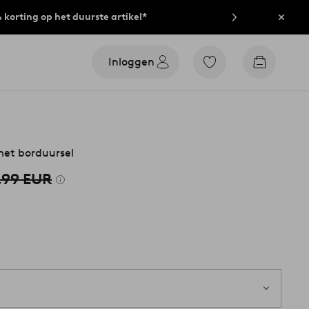
% korting op het duurste artikel*
Sluit
Inloggen
Ga
Go
naar
to
favoriet
checkout
gemarkeerde
producten
met borduursel
,99 EUR