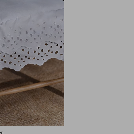
aan
favorieten
en