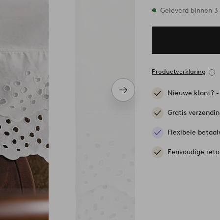
4 maten op voorra
Geleverd binnen 
Productverklaring
Nieuwe klant? 
Volgend
item
Gratis verzendi
Flexibele betaal
Eenvoudige reto