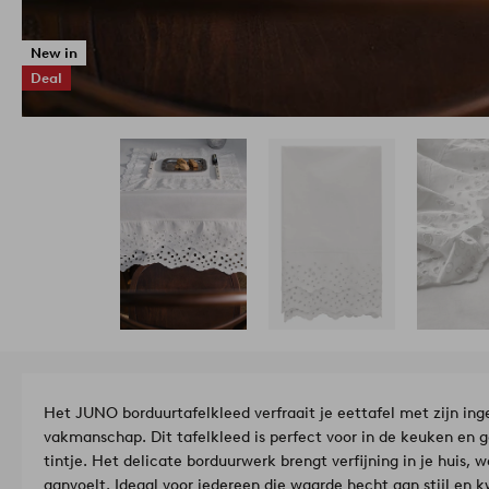
New in
Deal
Het JUNO borduurtafelkleed verfraait je eettafel met zijn inge
vakmanschap. Dit tafelkleed is perfect voor in de keuken en 
tintje. Het delicate borduurwerk brengt verfijning in je huis, 
aanvoelt. Ideaal voor iedereen die waarde hecht aan stijl en k