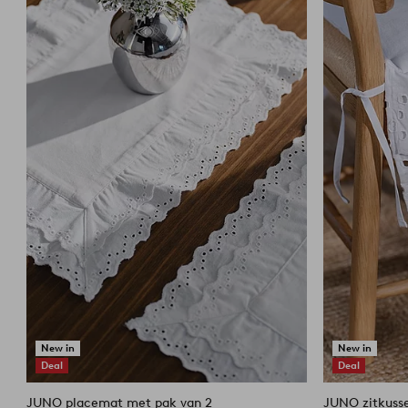
aan
favorieten
New in
New in
Deal
Deal
JUNO placemat met pak van 2
JUNO zitkuss