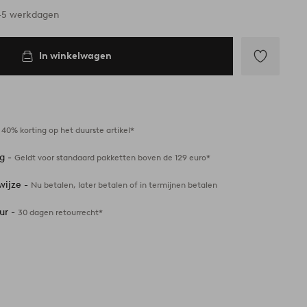
ad
3-5 werkdagen
In winkelwagen
Toevoegen
aan
favorieten
-
40% korting op het duurste artikel*
ng -
Geldt voor standaard pakketten boven de 129 euro*
wijze -
Nu betalen, later betalen of in termijnen betalen
ur -
30 dagen retourrecht*