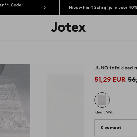
len**. Code:
Nieuw hier? Schrijf je in voor 40
Jotex
logo
-
go
to
the
home
page
JUNO tafelkleed 
51,29 EUR
56
Kleur: Wit
Kies maat