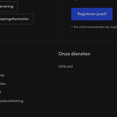
evering
Registreer jezelf
epingsformulier
* Zie actievoorwaarden bij regis
Onze diensten
Giftcard
oup
ries
d
eidsverklaring