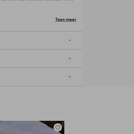
op gemiddelde temperatuur.
Toon meer
oogkuisen. Krimp max 5
Toevoegen