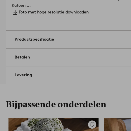
Katoen.
Breedte: 145 cm. Selecteer lengte bij het bestellen.
Foto met hoge resolutie downloaden
Knutseltechniek: geborduurd.
Laag machinaal drogen. Strijk 
Machinewasbaar op 40°C. Gebruik geen bleekmiddel. Niet dr
%.
Artikelnummer: 2268666-01
Productspecificatie
Betalen
Levering
Bijpassende onderdelen
Toevoegen