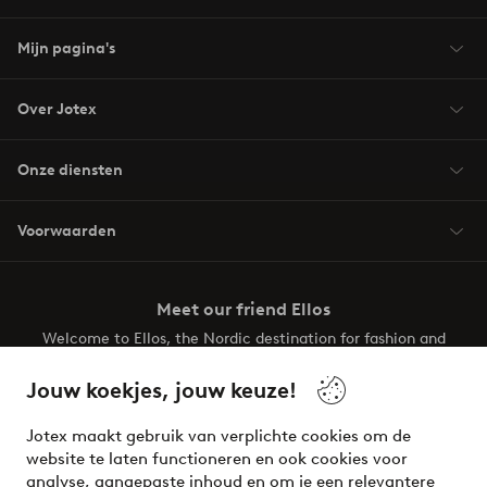
Mijn pagina's
Over Jotex
Onze diensten
Voorwaarden
Meet our friend Ellos
Welcome to Ellos, the Nordic destination for fashion and
beauty! Get a clean, modern aesthetic and unique style for
your wardrobe. Your next inspiring look is here!
Jouw koekjes, jouw keuze!
Visit Ellos
Jotex maakt gebruik van verplichte cookies om de
website te laten functioneren en ook cookies voor
analyse, aangepaste inhoud en om je een relevantere