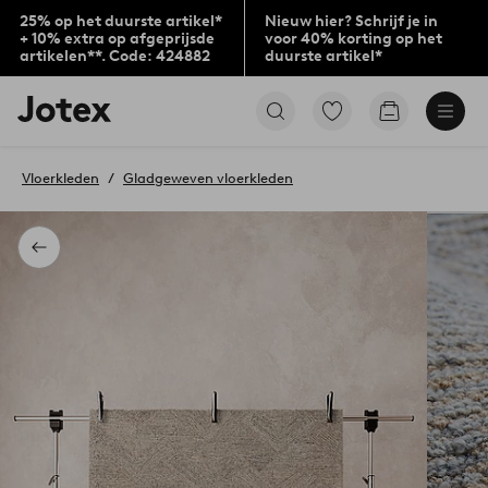
25% op het duurste artikel*
Nieuw hier? Schrijf je in
+ 10% extra op afgeprijsde
voor 40% korting op het
artikelen**. Code: 424882
duurste artikel*
Jotex
Ga
Go
logo
naar
to
-
favoriet
checkout
go
gemarkeerde
Vloerkleden
Gladgeweven vloerkleden
to
producten
the
home
page
Terug