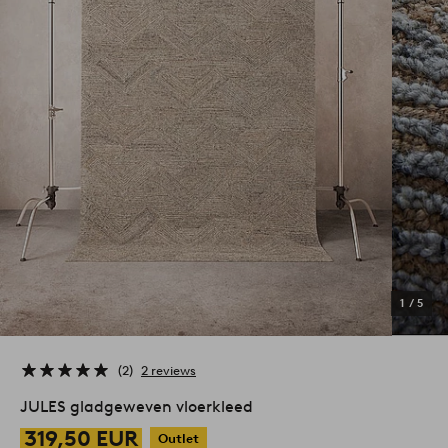
1
/
5
2
2 reviews
JULES gladgeweven vloerkleed
319,50 EUR
Outlet