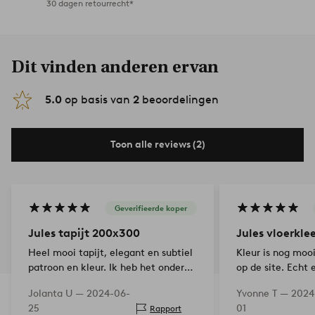
30 dagen retourrecht*
Dit vinden anderen ervan
5.0
op basis van
2
beoordelingen
Toon alle reviews (2)
Geverifieerde koper
Jules tapijt 200x300
Jules vloerkle
Heel mooi tapijt, elegant en subtiel
Kleur is nog moo
patroon en kleur. Ik heb het onder
op de site. Echt
de eettafel, erg tevreden!
Jolanta U —
2024-06-
Yvonne T —
2024
25
01
Rapport