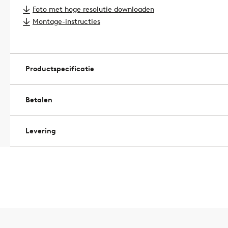
Materiaal lampenkap: glas.
Foto met hoge resolutie downloaden
Materiaal lampbeugel: ijzer.
Montage-instructies
Type connector: muurplug.
Contactdoos/lichtbron: st E14. Max wattage: 25.0.
Lengte aansluitkabel: 150.0cm.
Strömbrytare: Ja.
Productspecificatie
Vervangbare lichtbron: Ja.
Artikelnummer: 2245652-01-0
Betalen
Levering