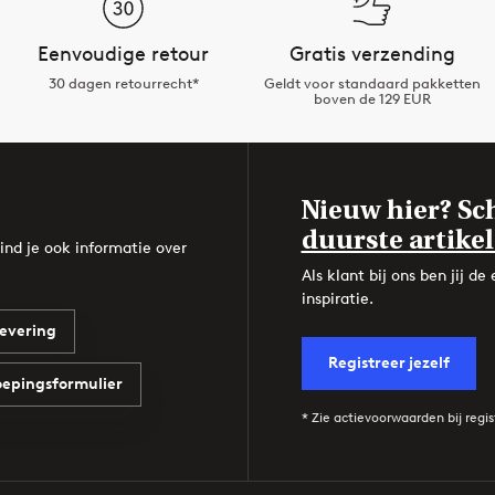
Eenvoudige retour
Gratis verzending
30 dagen retourrecht*
Geldt voor standaard pakketten
boven de 129 EUR
Nieuw hier? Sch
duurste artikel
ind je ook informatie over
Als klant bij ons ben jij 
inspiratie.
evering
Registreer jezelf
epingsformulier
* Zie actievoorwaarden bij regis