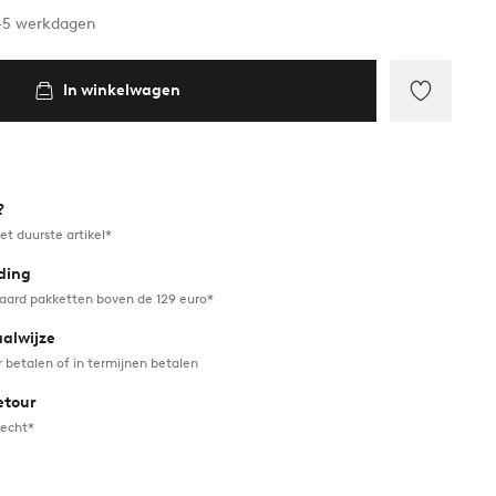
3-5 werkdagen
In winkelwagen
Toevoeg
aan
favoriet
?
et duurste artikel*
ding
daard pakketten boven de 129 euro*
aalwijze
r betalen of in termijnen betalen
etour
recht*