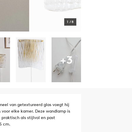
1
/
8
+3
neel van getextureerd glas voegt hij
s voor elke kamer. Deze wandlamp is
praktisch als stijlvol en past
25 cm.