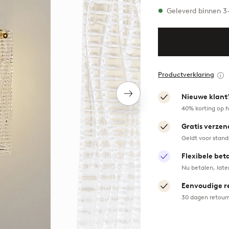
Op voorraad
Geleverd binnen 
Productverklaring
Nieuwe klant
Volgend
item
40% korting op h
Gratis verzen
Geldt voor stan
Flexibele bet
Nu betalen, late
Eenvoudige r
30 dagen retour