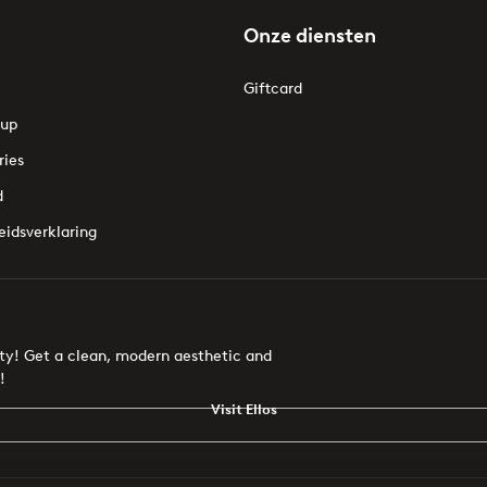
Onze diensten
Giftcard
oup
ries
d
eidsverklaring
uty! Get a clean, modern aesthetic and
!
Visit Ellos