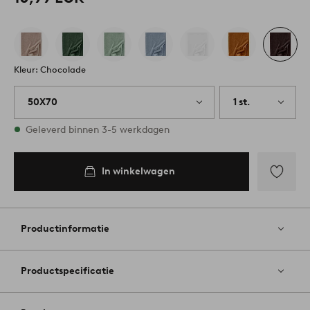
Kleur: Chocolade
50X70
1 st.
Op voorraad
Geleverd binnen 3-5 werkdagen
In winkelwagen
Toevoege
aan
favoriete
Productinformatie
Productspecificatie