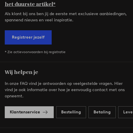
het duurste artikel*
Als klant bij ons ben jij de eerste met exclusieve aanbiedingen,
spannend nieuws en veel inspiratie.
Registreer jezelf
* Zie actievoorwaarden bij registratie
Wij helpen je
In onze FAQ vind je antwoorden op veelgestelde vragen. Hier
vind je ook informatie over hoe je eenvoudig contact met ons
opneemt.
Klantenservice
Bestelling
Betaling
Leve