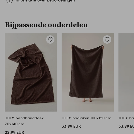
Informatie over beoordelingen
Bijpassende onderdelen
Toevoegen
Toevoegen
aan
aan
favorieten
favorieten
JOEY
bandhanddoek
JOEY
badlaken 100x150 cm
JOEY
ba
70x140 cm
33,99 EUR
33,99 E
22,99 EUR