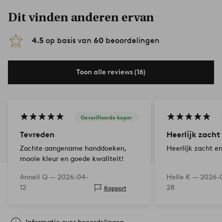
Dit vinden anderen ervan
4.5
op basis van
60
beoordelingen
Toon alle reviews (16)
Geverifieerde koper
Tevreden
Heerlijk zacht
Zachte aangename handdoeken,
Heerlijk zacht e
mooie kleur en goede kwaliteit!
Anneli Q —
2026-04-
Helle K —
2026-
12
28
Rapport