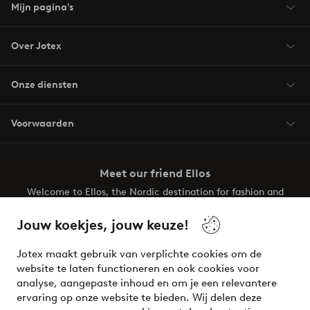
Mijn pagina's
Over Jotex
Onze diensten
Voorwaarden
Meet our friend Ellos
Welcome to Ellos, the Nordic destination for fashion and
beauty! Get a clean, modern aesthetic and unique style for
your wardrobe. Your next inspiring look is here!
Jouw koekjes, jouw keuze!
Visit Ellos
Jotex maakt gebruik van verplichte cookies om de
website te laten functioneren en ook cookies voor
analyse, aangepaste inhoud en om je een relevantere
ervaring op onze website te bieden. Wij delen deze