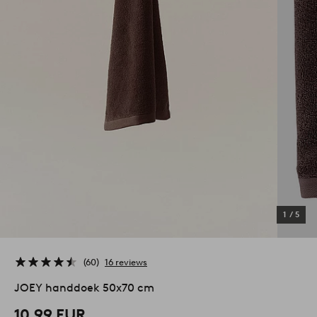
1
/
5
60
16 reviews
JOEY handdoek 50x70 cm
10,99 EUR