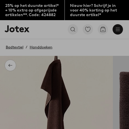
25% op het duurste artikel*
Nieuw hier? Schrijf je in
+ 10% extra op afgeprijsde
voor 40% korting op het
artikelen**. Code: 424882
duurste artikel*
Jotex
Ga
Go
logo
naar
to
-
favoriet
checkout
go
gemarkeerde
Badtextiel
Handdoeken
to
producten
the
home
page
Terug