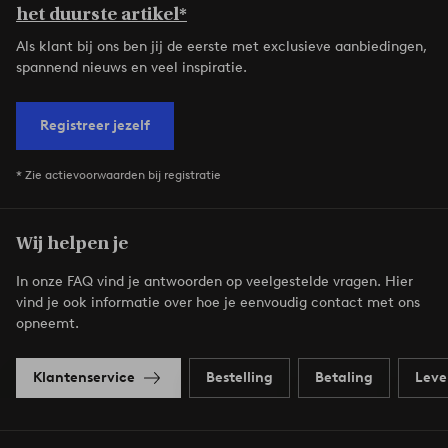
het duurste artikel*
Als klant bij ons ben jij de eerste met exclusieve aanbiedingen,
spannend nieuws en veel inspiratie.
Registreer jezelf
* Zie actievoorwaarden bij registratie
Wij helpen je
In onze FAQ vind je antwoorden op veelgestelde vragen. Hier
vind je ook informatie over hoe je eenvoudig contact met ons
opneemt.
Klantenservice
Bestelling
Betaling
Leve