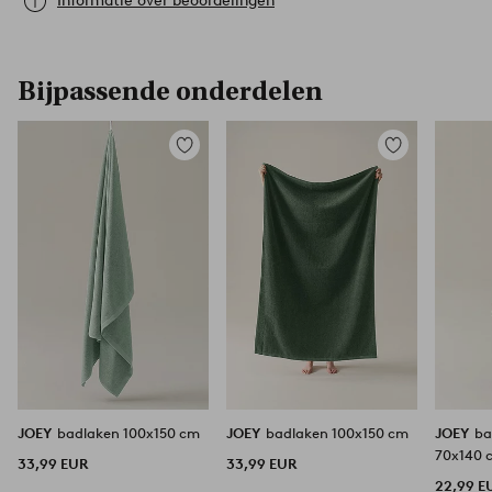
Informatie over beoordelingen
Bijpassende onderdelen
Toevoegen
Toevoegen
aan
aan
favorieten
favorieten
JOEY
badlaken 100x150 cm
JOEY
badlaken 100x150 cm
JOEY
b
70x140 
33,99 EUR
33,99 EUR
22,99 E