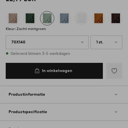
Kleur: Zacht mintgroen
70X140
1 st.
Op voorraad
Geleverd binnen 3-5 werkdagen
In winkelwagen
Toevoege
aan
favoriete
Productinformatie
Productspecificatie