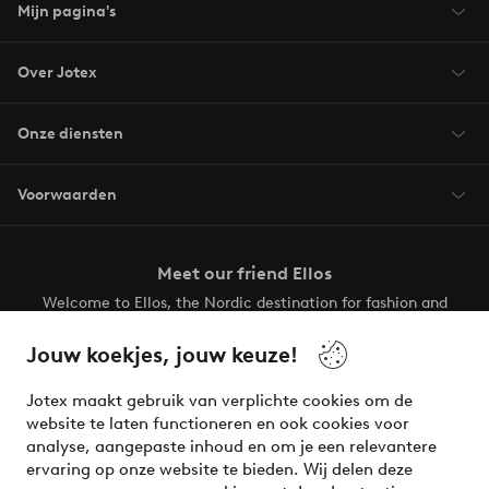
Mijn pagina's
Over Jotex
Onze diensten
Voorwaarden
Meet our friend Ellos
Welcome to Ellos, the Nordic destination for fashion and
beauty! Get a clean, modern aesthetic and unique style for
your wardrobe. Your next inspiring look is here!
Jouw koekjes, jouw keuze!
Visit Ellos
Jotex maakt gebruik van verplichte cookies om de
website te laten functioneren en ook cookies voor
analyse, aangepaste inhoud en om je een relevantere
ervaring op onze website te bieden. Wij delen deze