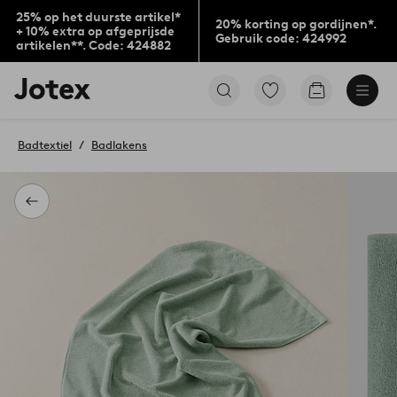
25% op het duurste artikel*
20% korting op gordijnen*.
+ 10% extra op afgeprijsde
Gebruik code: 424992
artikelen**. Code: 424882
Jotex
Ga
Go
logo
naar
to
-
favoriet
checkout
go
gemarkeerde
Badtextiel
Badlakens
to
producten
the
home
page
Terug