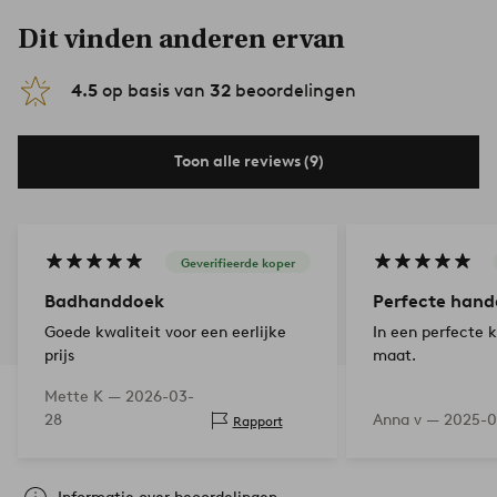
Dit vinden anderen ervan
4.5
op basis van
32
beoordelingen
Toon alle reviews (9)
Geverifieerde koper
Badhanddoek
Perfecte han
Goede kwaliteit voor een eerlijke
In een perfecte k
prijs
maat.
Mette K —
2026-03-
28
Anna v —
2025-0
Rapport