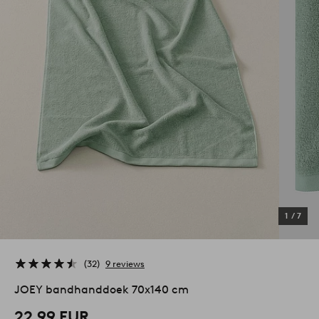
1
/
7
32
9 reviews
JOEY bandhanddoek 70x140 cm
22,99 EUR