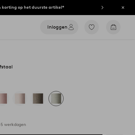
% korting op het duurste artikel*
Sluit
Inloggen
Ga
Go
naar
to
favoriet
checkout
gemarkeerde
producten
fstaal
3-5 werkdagen