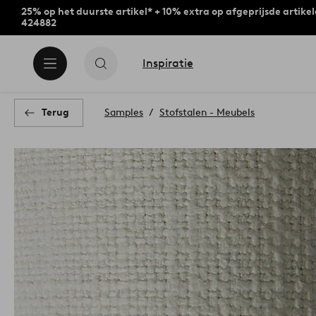
25% op het duurste artikel* + 10% extra op afgeprijsde artike
424882
Inspiratie
Terug
Samples
Stofstalen - Meubels