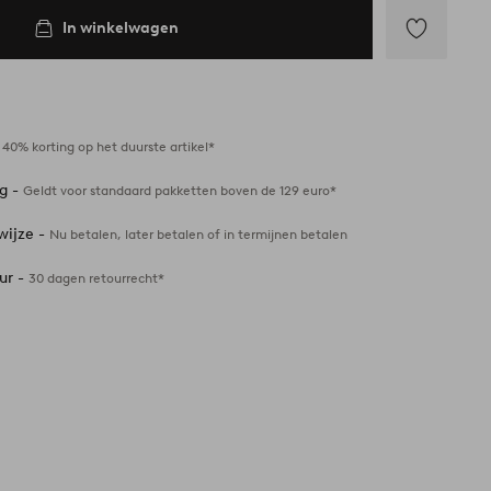
In winkelwagen
Toevoegen
aan
favorieten
-
40% korting op het duurste artikel*
ng -
Geldt voor standaard pakketten boven de 129 euro*
wijze -
Nu betalen, later betalen of in termijnen betalen
ur -
30 dagen retourrecht*