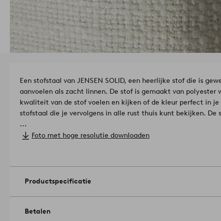
Een stofstaal van JENSEN SOLID, een heerlijke stof die is gew
aanvoelen als zacht linnen. De stof is gemaakt van polyester 
kwaliteit van de stof voelen en kijken of de kleur perfect in je 
stofstaal die je vervolgens in alle rust thuis kunt bekijken. De 
Kwaliteit: Voorkant: 95% polyester en 5% polyamide. Achterk
Foto met hoge resolutie downloaden
Gramsgewicht: 340 gr/m²
Slijtvastheid: 40.000 Martindale
Kleurechtheid: 4,5/5
Pilling: 4/5
Artikelnummer: 1730585-06-0
Productspecificatie
Betalen