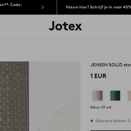
len**. Code:
Nieuw hier? Schrijf je in voor 40
Jotex
logo
-
go
to
the
home
page
JENSEN SOLID sto
1 EUR
Kleur: 01 wit
Op voorraad
Geleverd binnen 