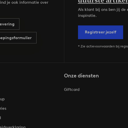
duurste artikel
ind je ook informatie over
Als klant bij ons ben jij 
inspiratie.
evering
Registreer jezelf
epingsformulier
* Zie actievoorwaarden bij regis
Onze diensten
Giftcard
oup
ries
d
eidsverklaring