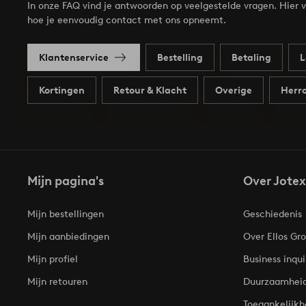
In onze FAQ vind je antwoorden op veelgestelde vragen. Hier v
hoe je eenvoudig contact met ons opneemt.
Klantenservice
Bestelling
Betaling
L
Kortingen
Retour & Klacht
Overige
Herro
Mijn pagina's
Over Jotex
Mijn bestellingen
Geschiedenis
Mijn aanbiedingen
Over Ellos Gr
Mijn profiel
Business inqui
Mijn retouren
Duurzaamhei
Toegankelijkh