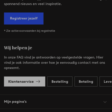
spannend nieuws en veel inspiratie.
Registreer jezelf
* Zie actievoorwaarden bij registratie
Wij helpen je
In onze FAQ vind je antwoorden op veelgestelde vragen. Hier
vind je ook informatie over hoe je eenvoudig contact met ons
opneemt.
Klantenservice
Bestelling
Betaling
Leve
Mijn pagina's