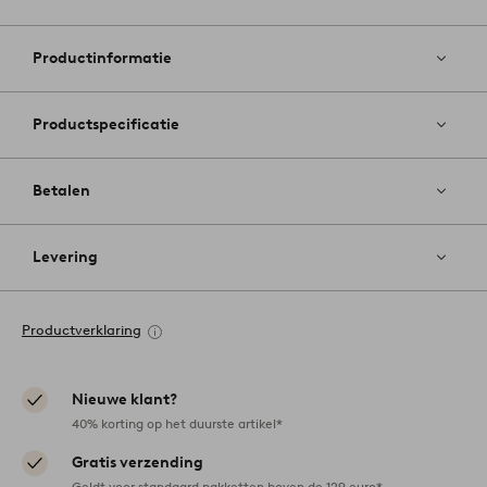
Toevoege
aan
favoriete
Productinformatie
Productspecificatie
Betalen
Levering
Productverklaring
Nieuwe klant?
40% korting op het duurste artikel*
Gratis verzending
Geldt voor standaard pakketten boven de 129 euro*