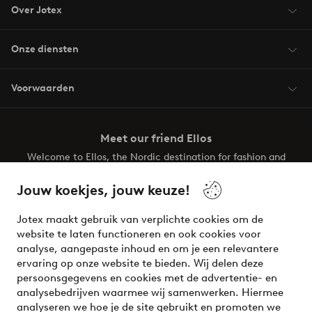
Over Jotex
Onze diensten
Voorwaarden
Meet our friend Ellos
Welcome to Ellos, the Nordic destination for fashion and
beauty! Get a clean, modern aesthetic and unique style for
your wardrobe. Your next inspiring look is here!
Jouw koekjes, jouw keuze!
Visit Ellos
Jotex maakt gebruik van verplichte cookies om de
website te laten functioneren en ook cookies voor
analyse, aangepaste inhoud en om je een relevantere
ervaring op onze website te bieden. Wij delen deze
persoonsgegevens en cookies met de advertentie- en
Veilig betalen - Nu betalen of opsplitsen
analysebedrijven waarmee wij samenwerken. Hiermee
analyseren we hoe je de site gebruikt en promoten we
Wil je meer weten over
onze betaalopties
?