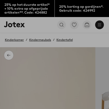
25% op het duurste artikel*
20% korting op gordijnen*.
+ 10% extra op afgeprijsde
Gebruik code: 424992
artikelen**. Code: 424882
Jotex
Ga
Go
logo
naar
to
-
favoriet
checkout
go
gemarkeerde
Kinderkamer
Kindermeubels
Kindertafel
to
producten
the
home
page
Terug