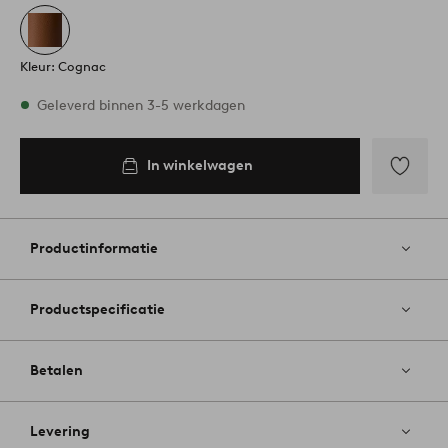
Kleur: Cognac
Op voorraad
Geleverd binnen 3-5 werkdagen
In winkelwagen
In
inkelwagen
Toevoege
aan
favoriete
Productinformatie
Productspecificatie
Betalen
Levering