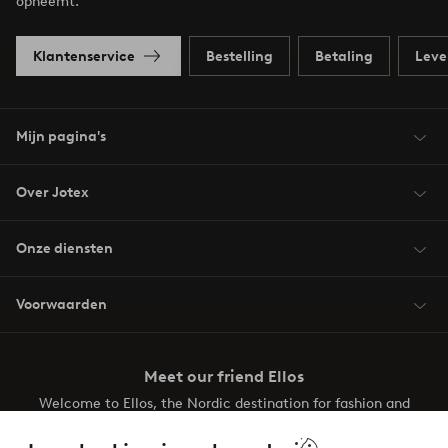
opneemt.
Klantenservice
Bestelling
Betaling
Leve
Mijn pagina's
Over Jotex
Onze diensten
Voorwaarden
Meet our friend Ellos
Welcome to Ellos, the Nordic destination for fashion and
beauty! Get a clean, modern aesthetic and unique style for
your wardrobe. Your next inspiring look is here!