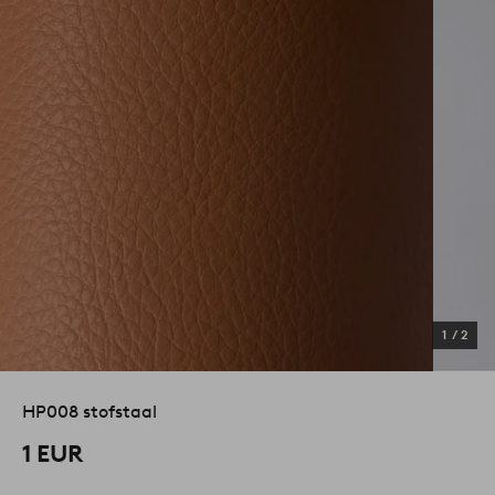
1
/
2
HP008 stofstaal
1 EUR