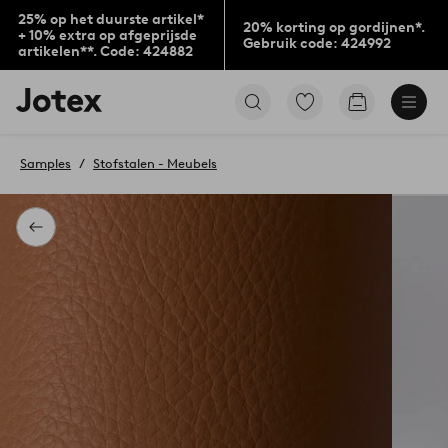
25% op het duurste artikel*
20% korting op gordijnen*.
+ 10% extra op afgeprijsde
Gebruik code: 424992
artikelen**. Code: 424882
Jotex
Ga
Go
logo
naar
to
-
favoriet
checkout
go
gemarkeerde
Samples
Stofstalen - Meubels
to
producten
the
home
page
Terug