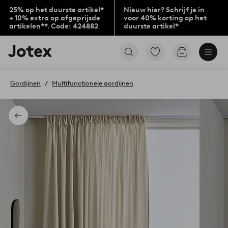
25% op het duurste artikel*
Nieuw hier? Schrijf je in
+ 10% extra op afgeprijsde
voor 40% korting op het
artikelen**. Code: 424882
duurste artikel*
Jotex
Ga
Go
logo
naar
to
-
favoriet
checkout
go
gemarkeerde
Gordijnen
Multifunctionele gordijnen
to
producten
the
home
page
Terug