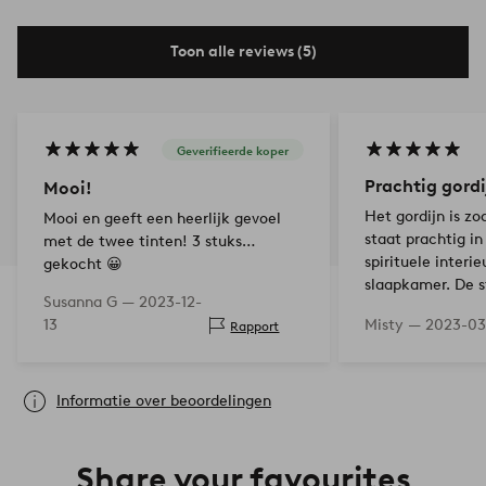
Toon alle reviews (5)
Geverifieerde koper
Prachtig gordi
Mooi!
Het gordijn is zo
Mooi en geeft een heerlijk gevoel
staat prachtig in
met de twee tinten! 3 stuks
spirituele interie
gekocht 😀
slaapkamer. De st
Susanna G —
2023-12-
prachtig af.
13
Misty —
2023-03
Rapport
Informatie over beoordelingen
Share your favourites