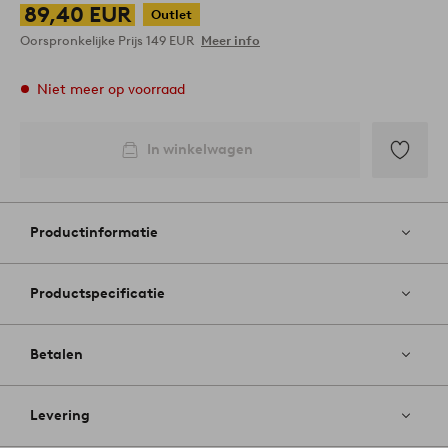
89,40 EUR
Outlet
Oorspronkelijke Prijs
149 EUR
Meer info
Niet meer op voorraad
In winkelwagen
Toevoege
aan
favoriete
Productinformatie
Productspecificatie
Betalen
Levering