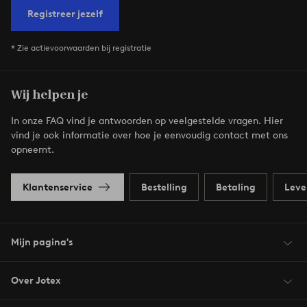
Registreer jezelf
* Zie actievoorwaarden bij registratie
Wij helpen je
In onze FAQ vind je antwoorden op veelgestelde vragen. Hier
vind je ook informatie over hoe je eenvoudig contact met ons
opneemt.
Klantenservice
Bestelling
Betaling
Leve
Mijn pagina's
Over Jotex