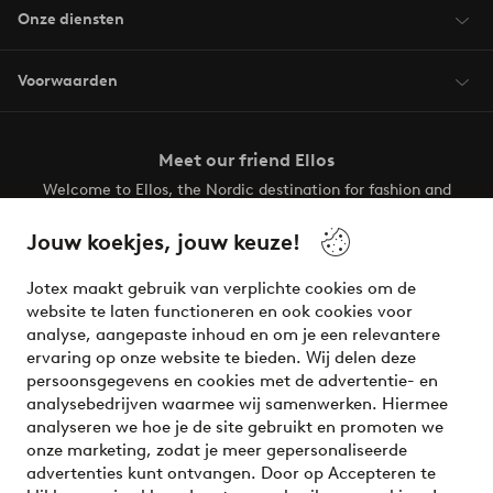
Onze diensten
Voorwaarden
Meet our friend Ellos
Welcome to Ellos, the Nordic destination for fashion and
beauty! Get a clean, modern aesthetic and unique style for
your wardrobe. Your next inspiring look is here!
Jouw koekjes, jouw keuze!
Visit Ellos
Jotex maakt gebruik van verplichte cookies om de
website te laten functioneren en ook cookies voor
analyse, aangepaste inhoud en om je een relevantere
ervaring op onze website te bieden. Wij delen deze
persoonsgegevens en cookies met de advertentie- en
Veilig betalen - Nu betalen of opsplitsen
analysebedrijven waarmee wij samenwerken. Hiermee
analyseren we hoe je de site gebruikt en promoten we
Wil je meer weten over
onze betaalopties
?
onze marketing, zodat je meer gepersonaliseerde
advertenties kunt ontvangen. Door op Accepteren te