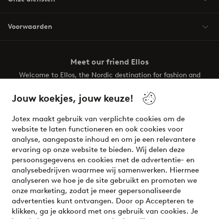
Voorwaarden
Meet our friend Ellos
Welcome to Ellos, the Nordic destination for fashion and
beauty! Get a clean, modern aesthetic and unique style for
your wardrobe. Your next inspiring look is here!
Jouw koekjes, jouw keuze!
Visit Ellos
Jotex maakt gebruik van verplichte cookies om de
website te laten functioneren en ook cookies voor
analyse, aangepaste inhoud en om je een relevantere
ervaring op onze website te bieden. Wij delen deze
persoonsgegevens en cookies met de advertentie- en
Veilig betalen - Nu betalen of opsplitsen
analysebedrijven waarmee wij samenwerken. Hiermee
analyseren we hoe je de site gebruikt en promoten we
Wil je meer weten over
onze betaalopties
?
onze marketing, zodat je meer gepersonaliseerde
advertenties kunt ontvangen. Door op Accepteren te
klikken, ga je akkoord met ons gebruik van cookies. Je