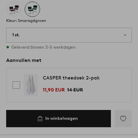
Kleur: Smaragdgroen
1 st.
Op voorraad
Geleverd binnen 3-5 werkdagen
Aanvullen met
CASPER theedoek 2-pak
11,90 EUR
14 EUR
In winkelwagen
Toevoege
aan