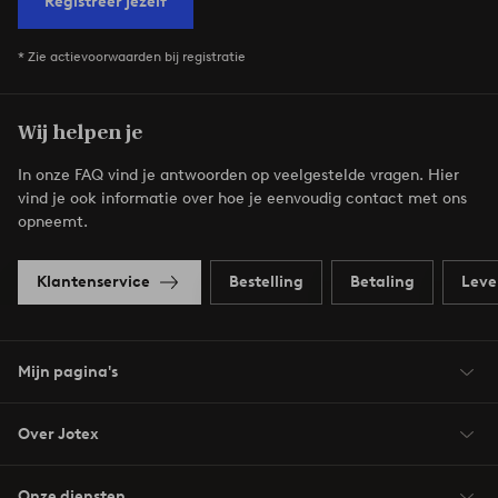
Registreer jezelf
* Zie actievoorwaarden bij registratie
Wij helpen je
In onze FAQ vind je antwoorden op veelgestelde vragen. Hier
vind je ook informatie over hoe je eenvoudig contact met ons
opneemt.
Klantenservice
Bestelling
Betaling
Leve
Mijn pagina's
Over Jotex
Onze diensten