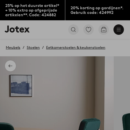
25% op het duurste artikel*
20% korting op gordijnen*.
+ 10% extra op afgeprijsde
Gebruik code: 424992
artikelen**. Code: 424882
Jotex
Ga
Go
logo
naar
to
-
favoriet
checkout
go
gemarkeerde
Meubels
Stoelen
Eetkamerstoelen & keukenstoelen
to
producten
the
home
page
Terug