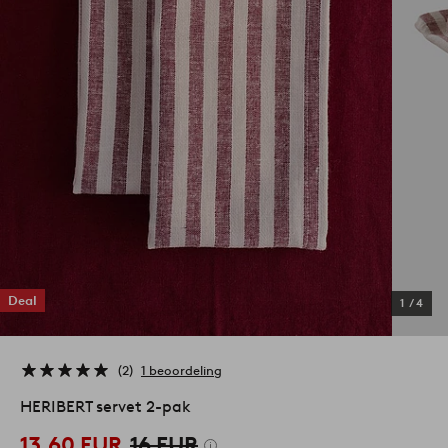
Deal
1
/
4
2
1 beoordeling
HERIBERT servet 2-pak
13,60 EUR
16 EUR