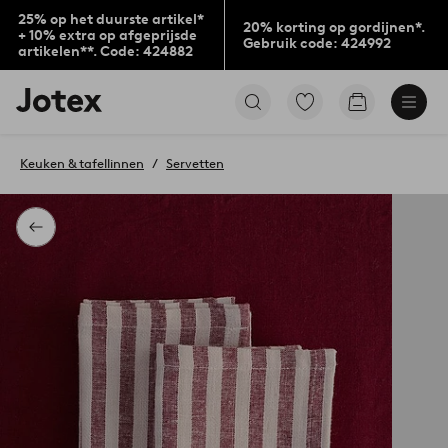
25% op het duurste artikel*
20% korting op gordijnen*.
+ 10% extra op afgeprijsde
Gebruik code: 424992
artikelen**. Code: 424882
Jotex
Ga
Go
logo
naar
to
-
favoriet
checkout
go
gemarkeerde
Keuken & tafellinnen
Servetten
to
producten
the
home
page
Terug