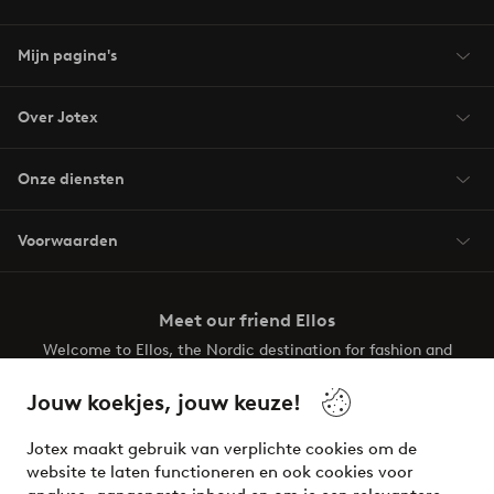
Mijn pagina's
Over Jotex
Onze diensten
Voorwaarden
Meet our friend Ellos
Welcome to Ellos, the Nordic destination for fashion and
beauty! Get a clean, modern aesthetic and unique style for
your wardrobe. Your next inspiring look is here!
Jouw koekjes, jouw keuze!
Visit Ellos
Jotex maakt gebruik van verplichte cookies om de
website te laten functioneren en ook cookies voor