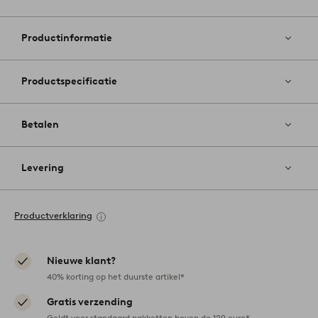
Toevoege
aan
favoriete
Productinformatie
Productspecificatie
Betalen
Levering
Productverklaring
Nieuwe klant?
40% korting op het duurste artikel*
Gratis verzending
Geldt voor standaard pakketten boven de 129 euro*