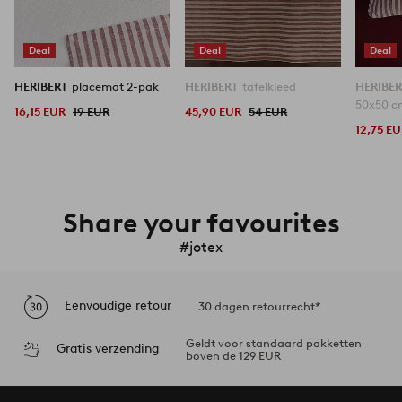
Deal
Deal
Deal
HERIBERT
placemat 2-pak
HERIBERT
tafelkleed
HERIBE
50x50 
16,15 EUR
19 EUR
45,90 EUR
54 EUR
12,75 E
Share your favourites
#jotex
Eenvoudige retour
30 dagen retourrecht*
Geldt voor standaard pakketten
Gratis verzending
boven de 129 EUR