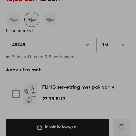
Kleur: rood/wit
45X45
1 st.
Op voorraad
Geleverd binnen 3-5 werkdagen
Aanvullen met
FLING servetring met pak van 4
27,99 EUR
In winkelwagen