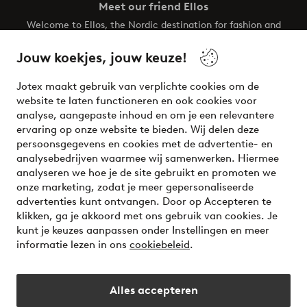
Meet our friend Ellos
Welcome to Ellos, the Nordic destination for fashion and
beauty! Get a clean, modern aesthetic and unique style for
your wardrobe. Your next inspiring look is here!
Jouw koekjes, jouw keuze!
Visit Ellos
Jotex maakt gebruik van verplichte cookies om de
website te laten functioneren en ook cookies voor
analyse, aangepaste inhoud en om je een relevantere
ervaring op onze website te bieden. Wij delen deze
persoonsgegevens en cookies met de advertentie- en
Veilig betalen - Nu betalen of opsplitsen
analysebedrijven waarmee wij samenwerken. Hiermee
analyseren we hoe je de site gebruikt en promoten we
Wil je meer weten over
onze betaalopties
?
onze marketing, zodat je meer gepersonaliseerde
advertenties kunt ontvangen. Door op Accepteren te
klikken, ga je akkoord met ons gebruik van cookies. Je
kunt je keuzes aanpassen onder Instellingen en meer
informatie lezen in ons
cookiebeleid
.
Nederland - Selecteer land
Alles accepteren
Instagram
Facebook