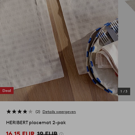
Deal
1
/
3
2
Details weergeven
HERIBERT placemat 2-pak
16,15 EUR
19 EUR