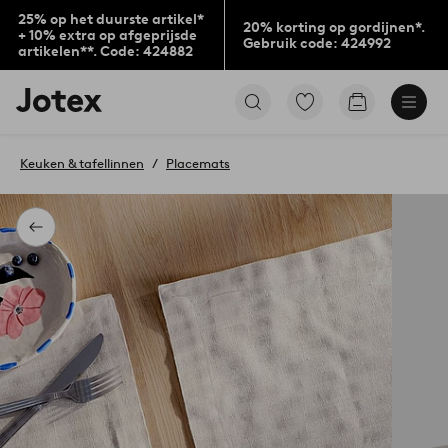
25% op het duurste artikel*
20% korting op gordijnen*.
+ 10% extra op afgeprijsde
Gebruik code: 424992
artikelen**. Code: 424882
Jotex
Ga
Go
logo
naar
to
-
favoriet
checkout
go
gemarkeerde
Keuken & tafellinnen
Placemats
to
producten
the
home
page
Terug