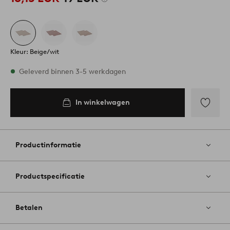
Kleur: Beige/wit
Op voorraad
Geleverd binnen 3-5 werkdagen
In winkelwagen
In
inkelwagen
Toevoege
aan
favoriete
Productinformatie
Productspecificatie
Betalen