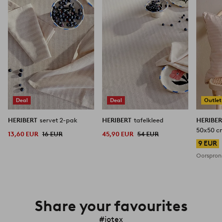
aan
aan
favorieten
favorieten
Deal
Deal
Outlet
HERIBERT
servet 2-pak
HERIBERT
tafelkleed
HERIBE
50x50 
13,60 EUR
16 EUR
45,90 EUR
54 EUR
9 EUR
Oorspronk
Share your favourites
#jotex