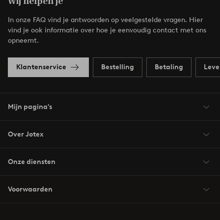
Wij helpen je
In onze FAQ vind je antwoorden op veelgestelde vragen. Hier
vind je ook informatie over hoe je eenvoudig contact met ons
opneemt.
Klantenservice
Bestelling
Betaling
Leve
Mijn pagina's
Over Jotex
Onze diensten
Voorwaarden